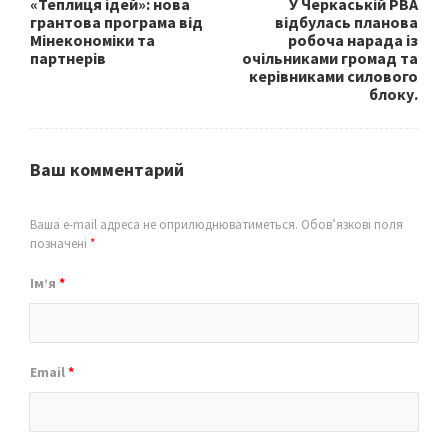
«Теплиця ідей»: нова
У Черкаській РВА
грантова програма від
відбулась планова
Мінекономіки та
робоча нарада із
партнерів
очільниками громад та
керівниками силового
блоку.
Ваш комментарий
Ваша e-mail адреса не оприлюднюватиметься.
Обов’язкові поля
позначені
*
Ім’я
*
Email
*