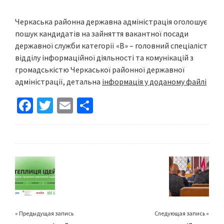
Черкаська районна державна адміністрація оголошує
пошук кандидатів на зайняття вакантної посади
державної служби категорії «В» – головний спеціаліст
відділу інформаційної діяльності та комунікацій з
громадськістю Черкаської районної державної
адміністрації, детальна
інформація у доданому файлі
Fa
T
E
S
ce
wi
m
h
b
tt
ai
ar
o
er
l
e
o
k
« Предыдущая запись
Следующая запись »