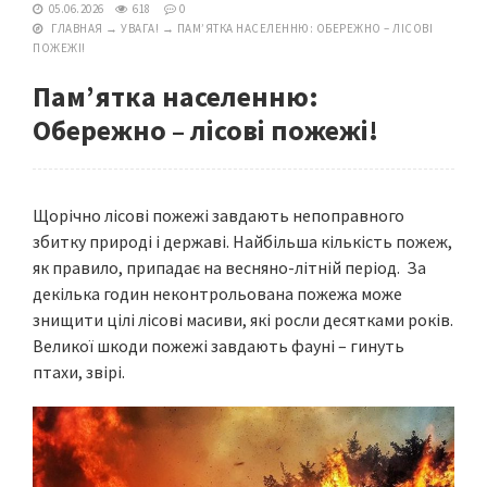
05.06.2026
618
0
ГЛАВНАЯ
→
УВАГА!
→
ПАМ’ЯТКА НАСЕЛЕННЮ: ОБЕРЕЖНО – ЛІСОВІ
ПОЖЕЖІ!
Пам’ятка населенню:
Обережно – лісові пожежі!
Щорічно лісові пожежі завдають непоправного
збитку природі і державі. Найбільша кількість пожеж,
як правило, припадає на весняно-літній період. За
декілька годин неконтрольована пожежа може
знищити цілі лісові масиви, які росли десятками років.
Великої шкоди пожежі завдають фауні – гинуть
птахи, звірі.