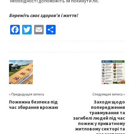
необхідності допоможіть їм покинути ліс.
Бережіть своє здоров’я і життя!
Fa
T
E
S
ce
wi
m
h
b
tt
ai
ar
o
er
l
e
o
k
« Предыдущая запись
Следующая запись »
Пожежна безпека під
Заходи щодо
час збирання врожаю
попередження
травмування та
загибелі людей під час
пожеж у приватному
житловому секторі та