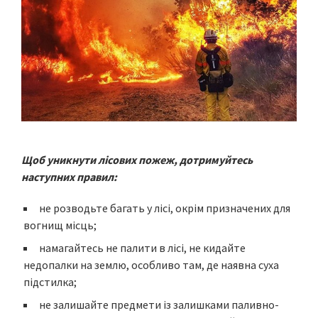
Щоб уникнути лісових пожеж, дотримуйтесь
наступних правил:
не розводьте багать у лісі, окрім призначених для
вогнищ місць;
намагайтесь не палити в лісі, не кидайте
недопалки на землю, особливо там, де наявна суха
підстилка;
не залишайте предмети із залишками паливно-