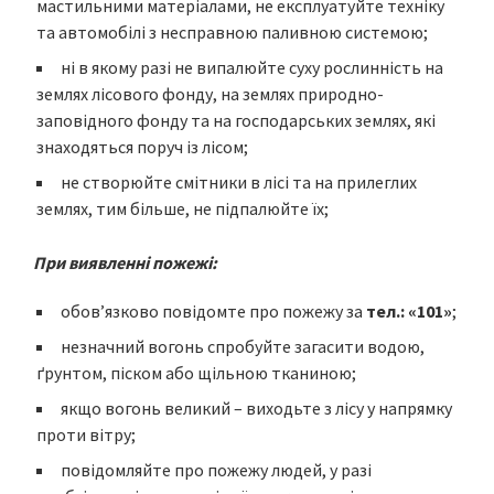
мастильними матеріалами, не експлуатуйте техніку
та автомобілі з несправною паливною системою;
ні в якому разі не випалюйте суху рослинність на
землях лісового фонду, на землях природно-
заповідного фонду та на господарських землях, які
знаходяться поруч із лісом;
не створюйте смітники в лісі та на прилеглих
землях, тим більше, не підпалюйте їх;
При виявленні пожежі:
обов’язково повідомте про пожежу за
тел.:
«101»
;
незначний вогонь спробуйте загасити водою,
ґрунтом, піском або щільною тканиною;
якщо вогонь великий – виходьте з лісу у напрямку
проти вітру;
повідомляйте про пожежу людей, у разі