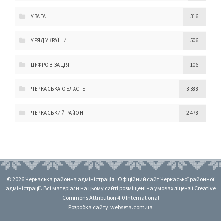
УВАГА!
316
УРЯД УКРАЇНИ
506
ЦИФРОВІЗАЦІЯ
106
ЧЕРКАСЬКА ОБЛАСТЬ
3 388
ЧЕРКАСЬКИЙ РАЙОН
2 478
© 2026 Черкаська районна адміністрація · Офіційний сайт Черкаської районної
адміністрації. Всі матеріали на цьому сайті розміщені на умовах ліцензії Creative
Commons Attribution 4.0 International
Розробка сайту: webseta.com.ua