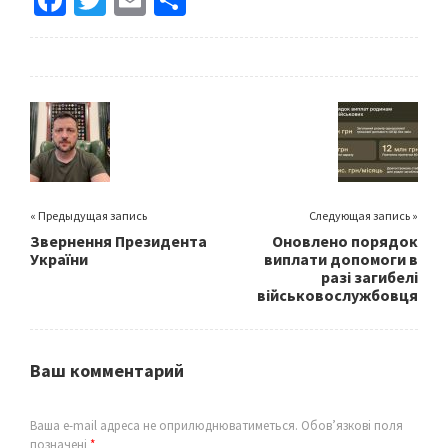
Fa
T
E
S
ce
wi
m
h
b
tt
ai
ar
o
er
l
e
o
k
« Предыдущая запись
Следующая запись »
Звернення Президента
Оновлено порядок
України
виплати допомоги в
разі загибелі
військовослужбовця
Ваш комментарий
Ваша e-mail адреса не оприлюднюватиметься.
Обов’язкові поля
позначені
*