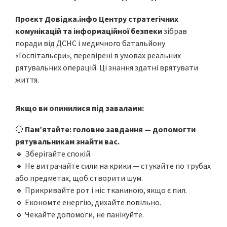
Проєкт Довідка.інфо Центру стратегічних
комунікацій та інформаційної безпеки
зібрав
поради від ДСНС і медичного батальйону
«Госпітальєри», перевірені в умовах реальних
рятувальних операцій. Ці знання здатні врятувати
життя.
Якщо ви опинилися під завалами:
🔴
Пам’ятайте: головне завдання — допомогти
рятувальникам знайти вас.
🔹 Зберігайте спокій.
🔹 Не витрачайте сили на крики — стукайте по трубах
або предметах, щоб створити шум.
🔹 Прикривайте рот і ніс тканиною, якщо є пил.
🔹 Економте енергію, дихайте повільно.
🔹 Чекайте допомоги, не панікуйте.