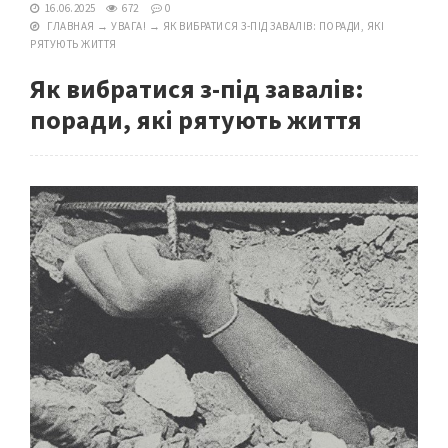
16.06.2025
672
0
ГЛАВНАЯ
→
УВАГА!
→
ЯК ВИБРАТИСЯ З-ПІД ЗАВАЛІВ: ПОРАДИ, ЯКІ
РЯТУЮТЬ ЖИТТЯ
Як вибратися з-під завалів:
поради, які рятують життя