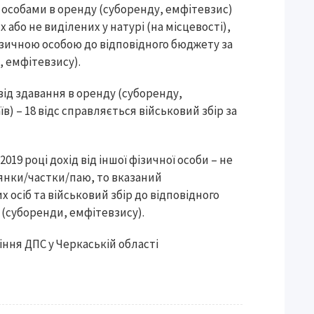
 особами в оренду (суборенду, емфітевзис)
 або не виділених у натурі (на місцевості),
зичною особою до відповідного бюджету за
 емфітевзису).
 від здавання в оренду (суборенду,
) – 18 відс справляється військовий збір за
19 році дохід від іншої фізичної особи – не
лянки/частки/паю, то вказаний
осіб та військовий збір до відповідного
(суборенди, емфітевзису).
ння ДПС у Черкаській області