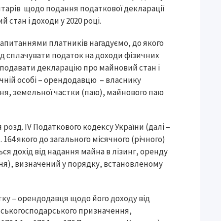
тарів щодо подання податкової декларації
 стан і доходи у 2020 році.
з запитаннями платників нагадуємо, до якого
д сплачувати податок на доходи фізичних
и подавати декларацію про майновий стан і
чній особі – орендодавцю – власнику
ня, земельної частки (паю), майнового паю
розд. IV Податкового кодексу України (далі –
т. 164 якого до загального місячного (річного)
я дохід від надання майна в лізинг, оренду
ня), визначений у порядку, встановленому
ку – орендодавця щодо його доходу від
льськогосподарського призначення,