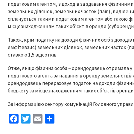
податковим агентом, з доходів за здавання фізичними
земельних ділянок, земельних часток (паїв), виділених
сплачується такими податковим агентом або такою фі
місцезнаходженням таких об’єктів оренди (суборенди,
Також, крім податку на доходи фізичних осіб з доходів
емфітевзис) земельних ділянок, земельних часток (паїв
ставкою 1,5 відсотків.
Отже, якщо фізична особа – орендодавець отримала у 20
податкового агента за надання в оренду земельної ді
орендодавець перераховує податок на доходи фізичних 
бюджету за місцезнаходженням таких об’єктів оренди 
За інформацією сектору комунікацій Головного управлі
Fa
T
E
S
ce
wi
m
h