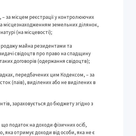
м, – за місцем реєстрації у контролюючих
 за місцезнаходженням земельних ділянок,
натурі (на місцевості);
і-продажу майна резидентами та
видачі свідоцтв про право на спадщину
таких договорів (одержання свідоцтв);
ипадках, передбачених цим Кодексом, – за
ок (паїв), виділених або не виділених в
тів, зараховується до бюджету згідно з
, що податок на доходи фізичних осіб,
 яка отримує доходи від особи, яка не є