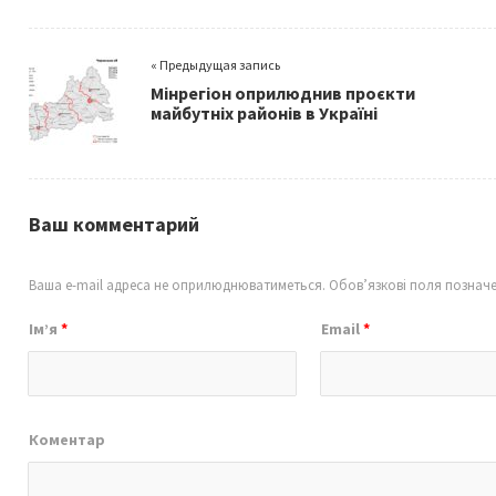
b
tt
ai
ar
o
er
l
e
« Предыдущая запись
o
Мінрегіон оприлюднив проєкти
k
майбутніх районів в Україні
Ваш комментарий
Ваша e-mail адреса не оприлюднюватиметься.
Обов’язкові поля познач
Ім’я
*
Email
*
Коментар