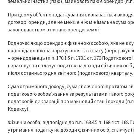
земельної частки (паю), майнового паю є орендар (п.п. 17
При цьому об’єкт оподаткування визначається виходяч
договорі оренди, але не менше ніж мінімальна сума о
законодавством з питань оренди землі.
Водночас якщо орендар є фізичною особою, яка не є с
відповідальною за нарахування та сплату (перерахува
– орендодавець (п.п. 170.1.5 п. 170.1 ст. 170 Податков
нараховує та сплачує податок на доходи фізичних осіб
після останнього дня звітного (податкового) кварталу.
Сума отриманого доходу, сума сплаченого протягом зв
податкового зобов’язання за результатами такого рок
податковій декларації про майновий стан і доходи (п.п. «а
Кодексу).
Фізична особа, відповідно до п.п. 168.4.5 п. 168.4 ст. 1
утримання податку на доходи фізичних осіб, сплачує (