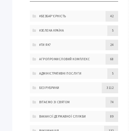
#БЕЗБАР'ЄРНІСТЬ
42
#ЗЕЛЕНА КРАЇНА
5
#ТИ ЯК?
24
АГРОПРОМИСЛОВИЙ КОМПЛЕКС
68
АДМІНІСТРАТИВНІ ПОСЛУГИ
5
БЕЗ РУБРИКИ
3 112
ВІТАЄМО ЗІ СВЯТОМ
74
ВАКАНСІЇ ДЕРЖАВНОЇ СЛУЖБИ
89
ВАКЦИНАЦІЯ
132