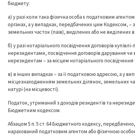
бюджету:
а) у разі коли така фізична особа є податковим агенто
органах, а у випадках, передбачених цим Кодексом, –
земельних часток (паїв), виділених або не виділених в 
б) у разі нотаріального посвідчення договорів купівл
нерезидентами, посвідчення договорів дарування чи 
нерезидентам – за місцем нотаріального посвідчення 
в) в інших випадках – за її податковою адресою, а у в
місцезнаходженням земельних ділянок, земельних част
натурі (на місцевості).
Податок, утриманий з доходів резидентів та нерезиден
Бюджетним кодексом.
Абзацом 5 п. 5 ст. 64 Бюджетного кодексу, передбачено
нарахований податковим агентом або фізичною особою,