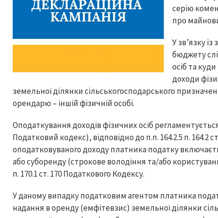
серію комен
про майновий
У зв’язку і
бюджету слі
осіб та куд
доходи фізи
земельної ділянки сільськогосподарського призначен
орендарю – іншій фізичній особі.
Оподаткування доходів фізичних осіб регламентується 
Податковий кодекс), відповідно до п.п. 164.2.5 п. 164.2 с
оподатковуваного доходу платника податку включаєтьс
або суборенду (строкове володіння та/або користуван
п. 170.1 ст. 170 Податкового Кодексу.
У даному випадку податковим агентом платника подат
надання в оренду (емфітевзис) земельної ділянки сі