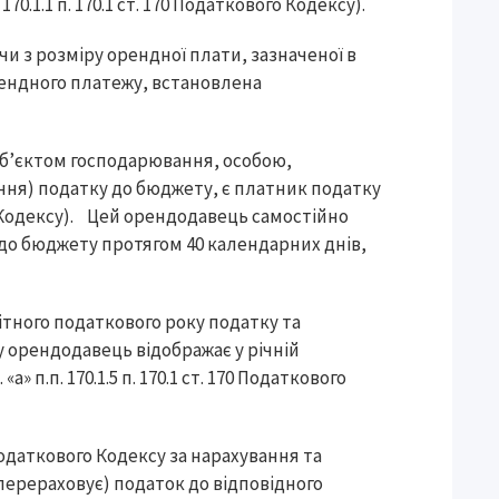
0.1.1 п. 170.1 ст. 170 Податкового Кодексу).
и з розміру орендної плати, зазначеної в
рендного платежу, встановлена
уб’єктом господарювання, особою,
ння) податку до бюджету, є платник податку
ого Кодексу). Цей орендодавець самостійно
 до бюджету протягом 40 календарних днів,
ітного податкового року податку та
у орендодавець відображає у річній
» п.п. 170.1.5 п. 170.1 ст. 170 Податкового
68 Податкового Кодексу за нарахування та
перераховує) податок до відповідного