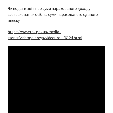
Як подати звіт про суми нарахованого доходу
застрахованих осіб та суми нарахованого єдиного
внеску:
https://www.tax.gov.ua/media-
tsentr/videogalereya/videouroki/6124.html