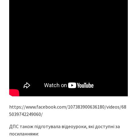
https://www.facebook.com/107383900636180/videos/68
5039742249060/
ДПС також підготувала відеоуроки, які доступні за
посиланнями: