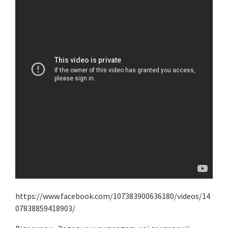
https://www.facebook.com/107383900636180/videos/14
07838859418903/