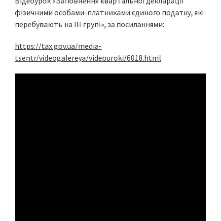
Відеоурок «Заповнення квартальної декларації
фізичними особами-платниками єдиного податку, які
перебувають на ІІІ групі», за посиланнями:
https://tax.gov.ua/media-
tsentr/videogalereya/videouroki/6018.html