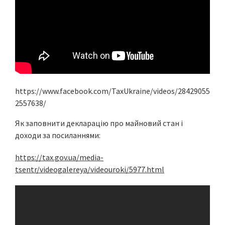
https://www.facebook.com/TaxUkraine/videos/28429055
2557638/
Як заповнити декларацію про майновий стан і
доходи за посиланнями:
https://tax.gov.ua/media-
tsentr/videogalereya/videouroki/5977.html