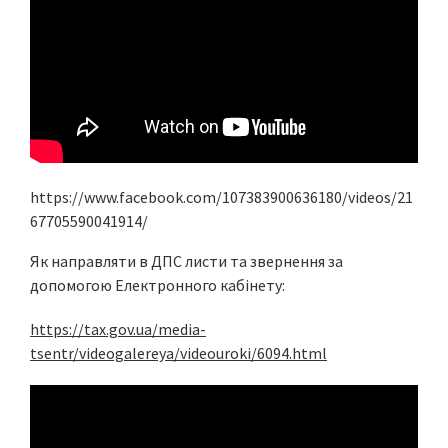
https://www.facebook.com/107383900636180/videos/21
67705590041914/
Як направляти в ДПС листи та звернення за
допомогою Електронного кабінету:
https://tax.gov.ua/media-
tsentr/videogalereya/videouroki/6094.html