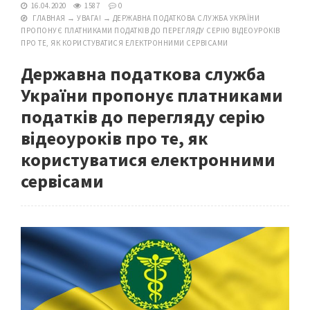
16.04.2020
1587
0
ГЛАВНАЯ
→
УВАГА!
→
ДЕРЖАВНА ПОДАТКОВА СЛУЖБА УКРАЇНИ
ПРОПОНУЄ ПЛАТНИКАМИ ПОДАТКІВ ДО ПЕРЕГЛЯДУ СЕРІЮ ВІДЕОУРОКІВ
ПРО ТЕ, ЯК КОРИСТУВАТИСЯ ЕЛЕКТРОННИМИ СЕРВІСАМИ
Державна податкова служба
України пропонує платниками
податків до перегляду серію
відеоуроків про те, як
користуватися електронними
сервісами