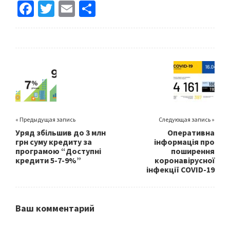
Fa
T
E
S
ce
wi
m
h
b
tt
ai
ar
o
er
l
e
o
k
« Предыдущая запись
Следующая запись »
Уряд збільшив до 3 млн
Оперативна
грн суму кредиту за
інформація про
програмою “Доступні
поширення
кредити 5-7-9%”
коронавірусної
інфекції COVID-19
Ваш комментарий