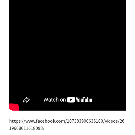
https://www.facebook.com/107383900636180/videos/26
19608611618098/