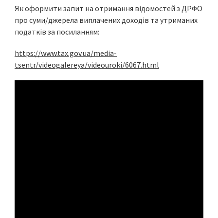
Як оформити запит на отримання відомостей з ДРФО
про суми/джерела виплачених доходів та утриманих
податків за посиланням:
https://www.tax.gov.ua/media-
tsentr/videogalereya/videouroki/6067.html