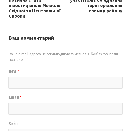
повинна стати
участі голів об’єднаних
інвестиційною Меккою
територіальних
Східної та Центральної
громад району
Європи
Ваш комментарий
Ваша e-mail адреса не оприлюднюватиметься.
Обов’язкові поля
позначені
*
Ім’я
*
Email
*
Сайт