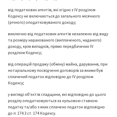
від податкових агентів, які згідно з IV розділом
Кодексу не включаються до загального місячного
(річного) оподатковуваного доходу;
виключно від податкових агентів незалежно від виду
та розміру нарахованого (виплаченого, наданого)
доходу, крім випадків, прямо передбачених IV
розділом Кодексу;
від операцій продажу (обміну) майна, дарування, при
нотаріальному посвідченні договорів за якими був
сплачений податок відповідно до IV розділом
Кодексу;
у вигляді об’єктів спадщини, які відповідно до цього
розділу оподатковуються за нульовою ставкою
податку та/або з яких сплачено податок відповідно
до п. 174.3 ст. 174 Кодексу.