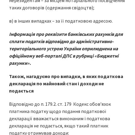
нерезидентам – за місцем нотаріального посвідчення
таких договорів (одержання свідоцтв);
в) в інших випадках – за її податковою адресою.
Інформація про реквізити банківських рахунків для
сплати податків відповідно до адміністративно-
територіального устрою України оприлюднена на
офіційному веб-порталі ДПС в рубриці «Бюджетні
рахунки».
Також, нагадуємо про випадки
, в яких податкова
декларація по майновий стан і доходи не
подається
Відповідно до п. 179.2. ст. 179 Кодекс обов’язок
платника податку щодо подання податкової
декларації вважається виконаним і податкова
декларація не подається, якщо такий платник
податку отримував доходи: