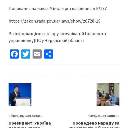
Посилання на наказ Міністерства фінансів №177
https://zakon.rada.gov.ua/laws/show/z0728-19
За інформацією сектору комунікацій Головного
управління ДПС у Черкаській області.
Fa
T
E
S
ce
wi
m
h
b
tt
ai
ar
o
er
l
e
o
k
« Предыдущая запись
Следующая запись »
Президент: Україна
Проведено нараду за