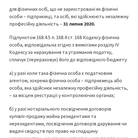
для фізичних осіб, що не зареєстровані як фізичні
особи – підприємці, та осіб, які здійснюють незалежну
професійну діяльність –
31 липня 2020.
Підпунктом 168.4.5 п. 168.4 ст. 168 Кодексу фізична
особа, відповідальна згідно з вимогами розділу IV
Кодексу за нарахування та утримання податку,
сплачує (перераховує) його до відповідного бюджету:
а) у разі коли така фізична особа є податковим
агентом, зокрема фізична особа – підприємець або
особа, яка здійснює незалежну професійну діяльність,
– за місцем реєстрації у контролюючих органах;
б) у разі нотаріального посвідчення договорів
купівлі-продажу майна резидентами та
нерезидентами, посвідчення договорів дарування чи
видачі свідоцтв про право на спадщину