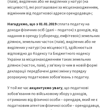
(паїв), виділених або не виділених у натурі (на
місцевості), які розташовані за місцезнаходженням,
відмінним від податкової адреси орендодавця»;
Нагадуємо, що з 01.01.2019
сплата податку на
доходи фізичних осіб (далі – податок) з доходів, від
надання в оренду (суборенду, емфітевзіс) земельних
ділянок, земельних часток (паїв), виділених або не
виділених у натурі (на місцевості), здійснюється
відповідно до Кодексу та Бюджетного кодексу
України за місцезнаходженням таких земельних
ділянок (часток, паїв), у зв’язку із чим в новій формі
декларації передбачені деякі зміни у порядку
розрахунку податкових зобов’язань з податку.
У той же час
акцентуємо увагу
, що податкові
зобов’язання по військовому збору з доходів,
отриманих від фізичної особи – орендаря, який не є
податковим агентом фізичної особи – орендодавця,