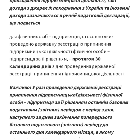
провадження підприємницької діяльності, такі
доходи з джерел їх походження з України та іноземні
доходи зазначаються в річній податковій декларації,
що подається
для фізичних осіб – підприємців, стосовно яких
проведено державну реєстрацію припинення
підприємницької діяльності фізичної особи –
підприємця за її рішенням, –
протягом 30
календарних днів
з дня проведення державної
реєстрації припинення підприємницької діяльності.
Важливо! У разі проведення державної реєстрації
припинення підприємницької діяльності фізичної
особи – підприємця за її рішенням останнім базовим
податковим (звітним) періодом є період з дня,
наступного за днем закінчення попереднього
базового податкового (звітного) періоду до
останнього дня календарного місяця, в якому