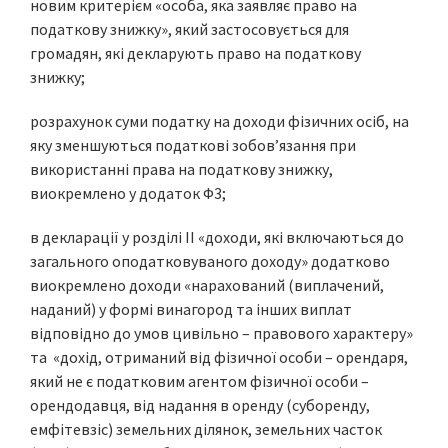
новим критерієм «особа, яка заявляє право на
податкову знижку», який застосовується для
громадян, які декларують право на податкову
знижку;
розрахунок суми податку на доходи фізичних осіб, на
яку зменшуються податкові зобов’язання при
використанні права на податкову знижку,
виокремлено у додаток Ф3;
в декларації у розділі ІІ «доходи, які включаються до
загального оподатковуваного доходу» додатково
виокремлено доходи «нарахований (виплачений,
наданий) у формі винагород та інших виплат
відповідно до умов цивільно – правового характеру»
та «дохід, отриманий від фізичної особи – орендаря,
який не є податковим агентом фізичної особи –
орендодавця, від надання в оренду (суборенду,
емфітевзіс) земельних ділянок, земельних часток