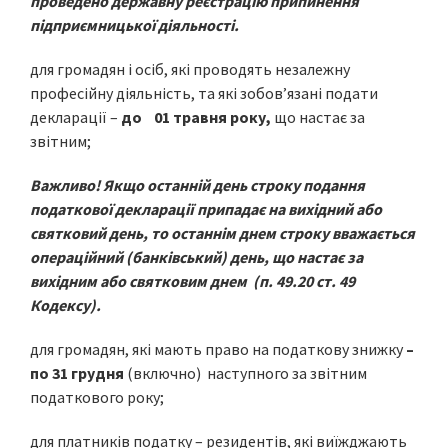
проведено державну реєстрацію припинення
підприємницької діяльності.
для громадян і осіб, які проводять незалежну
професійну діяльність, та які зобов’язані подати
декларації –
до 01 травня року,
що настає за
звітним;
Важливо!
Якщо останній день строку подання
податкової декларації припадає на вихідний або
святковий день, то останнім днем строку вважається
операційний (банківський) день, що настає за
вихідним або святковим днем (п. 49.20 ст. 49
Кодексу).
для громадян, які мають право на податкову знижку
–
по 31 грудня
(включно) наступного за звітним
податкового року;
для платників податку – резидентів, які виїжджають