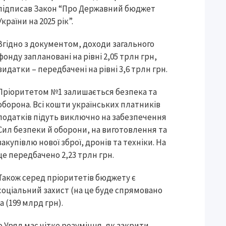
підписав Закон “Про Державний бюджет
України на 2025 рік”.
Згідно з документом, доходи загального
фонду заплановані на рівні 2,05 трлн грн,
видатки – передбачені на рівні 3,6 трлн грн.
Пріоритетом №1 залишається безпека та
оборона. Всі кошти українських платників
податків підуть виключно на забезпечення
Сил безпеки й оборони, на виготовлення та
закупівлю нової зброї, дронів та техніки. На
це передбачено 2,23 трлн грн.
Також серед пріоритетів бюджету є
соціальний захист (на це буде спрямовано
а (199 млрд грн).
 Уряд має чітке розуміння, як закрити