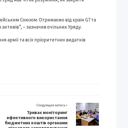
пейським Союзом. Отримаємо від країн G7 та
активів”, – зазначив очільник Уряду.
ня армії та всіх пріоритетних видатків
Следующая запись »
Триває моніторинг
ефективного використання
бюджетних коштів органами
місцевого самоврядування