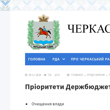
ГОЛОВНА
РДА
ПРО ЧЕРКАСЬКИЙ Р
29.11.2024
721
0
ГЛАВНАЯ
→
УРЯД УКРАЇНИ
→
Пріоритети Держбюджету
Очищення влади