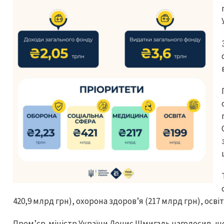
420,9 млрд грн), охорона здоров’я (217 млрд грн), освіт
Прем’єр-міністр України Денис Шмигаль наголосив, що