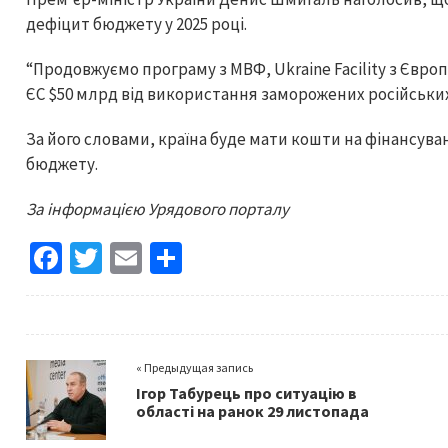
дефіцит бюджету у 2025 році.
“Продовжуємо програму з МВФ, Ukraine Facility з Євро
ЄС $50 млрд від використання заморожених російських 
За його словами, країна буде мати кошти на фінансуван
бюджету.
За інформацією Урядового порталу
Fa
T
E
S
ce
wi
m
h
b
tt
ai
ar
o
er
l
e
« Предыдущая запись
o
Ігор Табурець про ситуацію в
k
області на ранок 29 листопада