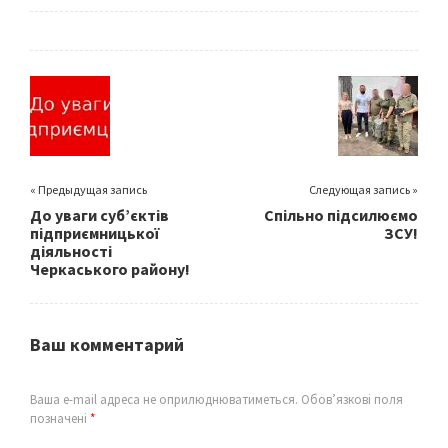
ce
wi
m
h
b
tt
ai
ar
o
er
l
e
o
k
« Предыдущая запись
Следующая запись »
До уваги суб’єктів
Спільно підсилюємо
підприємницької
ЗСУ!
діяльності
Черкаського району!
Ваш комментарий
Ваша e-mail адреса не оприлюднюватиметься.
Обов’язкові поля
позначені
*