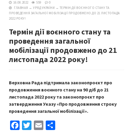
16.08.2022
559
0
ГЛАВНАЯ
→
УРЯД УКРАЇНИ
→
ТЕРМІН ДІЇ ВОЄННОГО СТАНУ ТА
ПРОВЕДЕННЯ ЗАГАЛЬНОЇ МОБІЛІЗАЦІЇ ПРОДОВЖЕНО ДО 21 ЛИСТОПАДА
2022 РОКУ!
Термін дії воєнного стану та
проведення загальної
мобілізації продовжено до 21
листопада 2022 року!
Верховна Рада підтримала законопроєкт про
продовження воєнного стану на 90 діб до 21
листопада 2022 року та законопроєкт про
затвердження Указу «Про продовження строку
проведення загальної мобілізації».
Fa
T
E
S