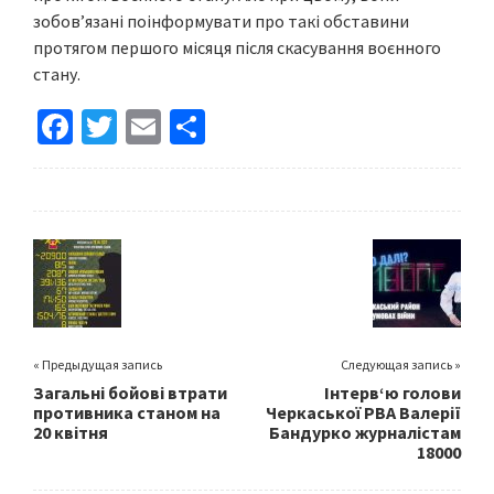
зобов’язані поінформувати про такі обставини
протягом першого місяця після скасування воєнного
стану.
Fa
T
E
S
ce
wi
m
h
b
tt
ai
ar
o
er
l
e
o
k
« Предыдущая запись
Следующая запись »
Загальні бойові втрати
Інтерв‘ю голови
противника станом на
Черкаської РВА Валерії
20 квітня
Бандурко журналістам
18000