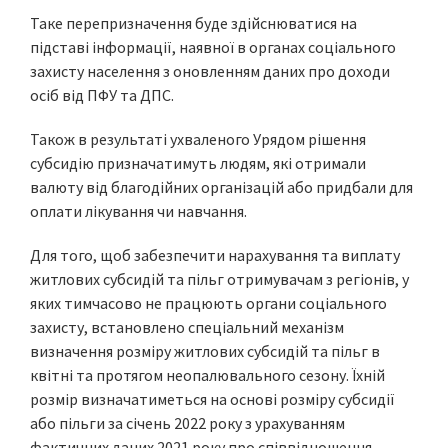
Таке перепризначення буде здійснюватися на
підставі інформації, наявної в органах соціального
захисту населення з оновленням даних про доходи
осіб від ПФУ та ДПС.
Також в результаті ухваленого Урядом рішення
субсидію призначатимуть людям, які отримали
валюту від благодійних організацій або придбали для
оплати лікування чи навчання.
Для того, щоб забезпечити нарахування та виплату
житлових субсидій та пільг отримувачам з регіонів, у
яких тимчасово не працюють органи соціального
захисту, встановлено спеціальний механізм
визначення розміру житлових субсидій та пільг в
квітні та протягом неопалювального сезону. Їхній
розмір визначатиметься на основі розміру субсидії
або пільги за січень 2022 року з урахуванням
фактичних даних 2021 року про співвідношення