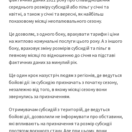
середнього розміру субсидій або пільг у січні та
квітні, а також у січні та вересні, як найбільш
показовому місяці неопалювального сезону.
Це дозволяє, з одного боку, врахувати тарифи і ціни
на житлово комунальні послуги цього року. А з іншого
боку, враховує зміну розмірів субсидій та пільг в
певному місяці по відношенню до січня на підставі
фактичних даних за минулий рік.
Ще один крок назустріч людям з регіонів, де ведуться
бойові дії: їм субсидію призначать з початку сезону,
незалежно від того, в якому місяці сезону вони
звернулись за призначенням.
Отримувачам субсидій з територій, де ведуться
бойові дії, дозволили не інформувати про обставини,
які впливають на призначення та розмір субсидії
протягом воєнного стану. Але при цьому, вони