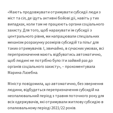
«Мають продовжувати отримувати субсидії люди з
міст та сіл, де ідуть активні бойові дії, навіть у тих
випадках, коли там не працюють органи соціального
захисту. Для того, щоб нарахувати їм субсидії з
центрального рівня, ми напрацювали спеціальних
механізм розрахунку розмірів субсидій та пільг для
таких отримувачів. І, звичайно, в сучасних умовах, всі
перепризначення мають відбуватись автоматично,
щоб людині не потрібно було іти зайвий раз до
органів соціального захисту», – прокоментувала
Марина Лазебна.
Міністр повідомила, що автоматично, без звернення
людини, відбудеться перепризначення субсидій на
неопалювальний період з травня поточного року для
всіх одержувачів, які отримували житлову субсидію в
опалювальному періоді 2021/22 років.