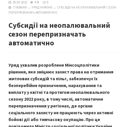
20.04.2022
478
0
ГЛАВНАЯ
→
УРЯД УКРАЇНИ
→
СУБСИДІЇ НА НЕОПАЛЮВАЛЬНИЙ СЕЗОН
ПЕРЕПРИЗНАЧАТЬ АВТОМАТИЧНО
Субсидії на неопалювальний
сезон перепризначать
автоматично
Уряд ухвалив розроблене Мінсоцполітики
рішення, яке зміцнює захист права на отримання
житлових субсидій та пільг, забезпечує їх
безперебійне призначення, нарахування та
виплату у квітні та протягом неопалювального
сезону 2022 року, в тому числі, автоматичне
перепризначення у регіонах, де органи
соціального захисту не працюють через активні
бойові дії або тимчасову окупацію. Про це
повідомила Міністр соціальної політики України