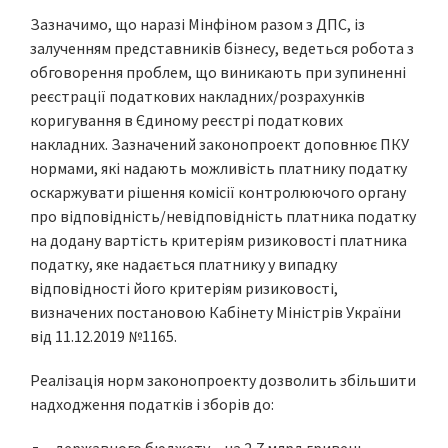
Зазначимо, що наразі Мінфіном разом з ДПС, із
залученням представників бізнесу, ведеться робота з
обговорення проблем, що виникають при зупиненні
реєстрації податкових накладних/розрахунків
коригування в Єдиному реєстрі податкових
накладних. Зазначений законопроект доповнює ПКУ
нормами, які надають можливість платнику податку
оскаржувати рішення комісії контролюючого органу
про відповідність/невідповідність платника податку
на додану вартість критеріям ризиковості платника
податку, яке надається платнику у випадку
відповідності його критеріям ризиковості,
визначених постановою Кабінету Міністрів України
від 11.12.2019 №1165.
Реалізація норм законопроекту дозволить збільшити
надходження податків і зборів до: