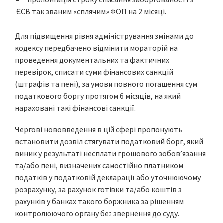
ЄСВ так званим «сплячим» ФОП на 2 місяці.
Для підвищення рівня адміністрування змінами до
кодексу передбачено відмінити мораторій на
проведення документальних та фактичних
перевірок, списати суми фінансових санкцій
(штрафів та пені), за умови повного погашення сум
податкового боргу протягом 6 місяців, на який
нараховані такі фінансові санкції.
Чергові нововведення в цій сфері пропонують
встановити дозвіл стягувати податковий борг, який
виник у результаті несплати грошового зобов’язання
та/або пені, визначених самостійно платником
податків у податковій декларації або уточнюючому
розрахунку, за рахунок готівки та/або коштів з
рахунків у банках такого боржника за рішенням
контролюючого органу без звернення до суду.