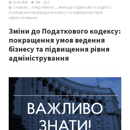
15.09.2020
569
0
ГЛАВНАЯ
→
УРЯД УКРАЇНИ
→
ЗМІНИ ДО ПОДАТКОВОГО КОДЕКСУ:
ПОКРАЩЕННЯ УМОВ ВЕДЕННЯ БІЗНЕСУ ТА ПІДВИЩЕННЯ РІВНЯ
АДМІНІСТРУВАННЯ
Зміни до Податкового кодексу:
покращення умов ведення
бізнесу та підвищення рівня
адміністрування