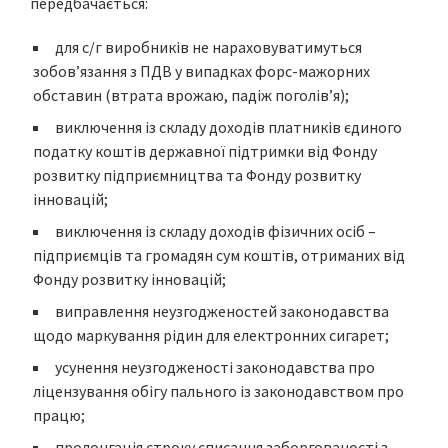
передбачається:
для с/г виробників не нараховуватимуться
зобов’язання з ПДВ у випадках форс-мажорних
обставин (втрата врожаю, падіж поголів’я);
виключення із складу доходів платників єдиного
податку коштів державної підтримки від Фонду
розвитку підприємництва та Фонду розвитку
інновацій;
виключення із складу доходів фізичних осіб –
підприємців та громадян сум коштів, отриманих від
Фонду розвитку інновацій;
виправлення неузгодженостей законодавства
щодо маркування рідин для електронних сигарет;
усунення неузгодженості законодавства про
ліцензування обігу пального із законодавством про
працю;
пролонгація строку списання заборгованості з