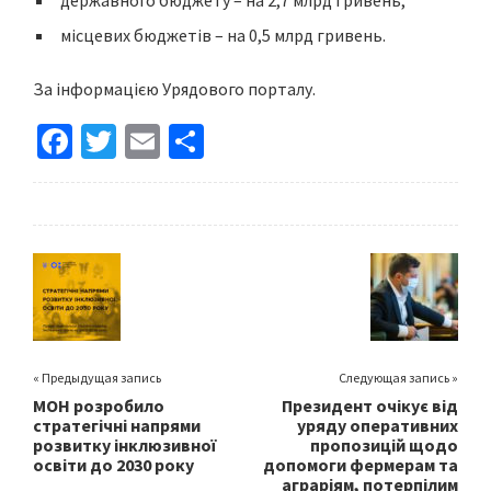
державного бюджету – на 2,7 млрд гривень,
місцевих бюджетів – на 0,5 млрд гривень.
За інформацією Урядового порталу.
Fa
T
E
S
ce
wi
m
h
b
tt
ai
ar
o
er
l
e
o
k
« Предыдущая запись
Следующая запись »
МОН розробило
Президент очікує від
стратегічні напрями
уряду оперативних
розвитку інклюзивної
пропозицій щодо
освіти до 2030 року
допомоги фермерам та
аграріям, потерпілим