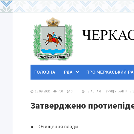
ГОЛОВНА
РДА
ПРО ЧЕРКАСЬКИЙ Р
15.09.2020
700
0
ГЛАВНАЯ
→
УРЯД УКРАЇНИ
→
Затверджено протиепідем
Очищення влади