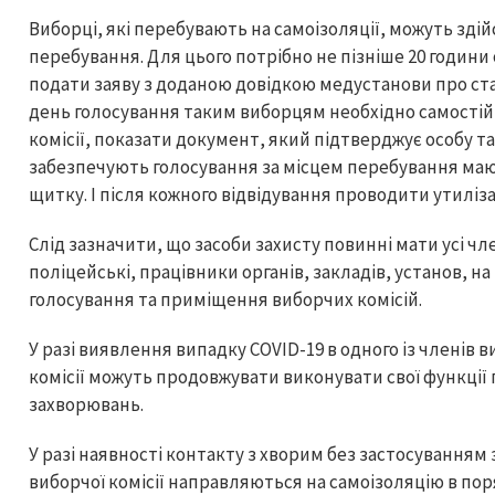
Виборці, які перебувають на самоізоляції, можуть зді
перебування. Для цього потрібно не пізніше 20 години
подати заяву з доданою довідкою медустанови про стан
день голосування таким виборцям необхідно самостій
комісії, показати документ, який підтверджує особу та
забезпечують голосування за місцем перебування мают
щитку. І після кожного відвідування проводити утиліза
Слід зазначити, що засоби захисту повинні мати усі чле
поліцейські, працівники органів, закладів, установ, 
голосування та приміщення виборчих комісій.
У разі виявлення випадку COVID-19 в одного із членів ви
комісії можуть продовжувати виконувати свої функції
захворювань.
У разі наявності контакту з хворим без застосуванням 
виборчої комісії направляються на самоізоляцію в по