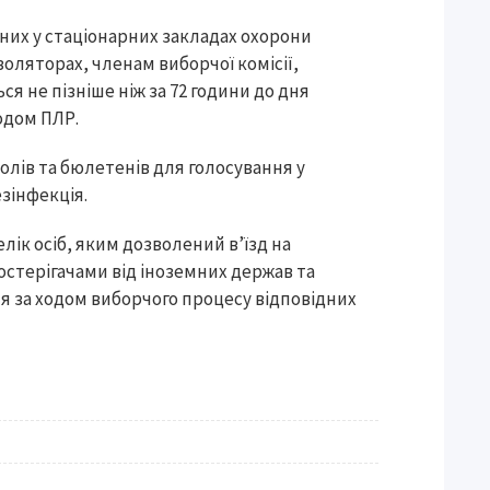
них у стаціонарних закладах охорони
золяторах, членам виборчої комісії,
 не пізніше ніж за 72 години до дня
одом ПЛР.
олів та бюлетенів для голосування у
зінфекція.
ік осіб, яким дозволений в’їзд на
постерігачами від іноземних держав та
я за ходом виборчого процесу відповідних