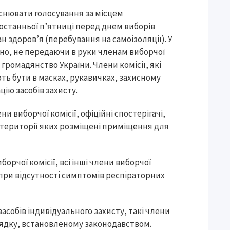
йснювати голосування за місцем
 останньої п’ятниці перед днем виборів
 здоров’я (перебування на самоізоляції). У
но, не передаючи в руки членам виборчої
 громадянство України. Члени комісії, які
ь бути в масках, рукавичках, захисному
цію засобів захисту.
ни виборчої комісії, офіційні спостерігачі,
на території яких розміщені приміщення для
борчої комісії, всі інші члени виборчої
 при відсутності симптомів респіраторних
засобів індивідуального захисту, такі члени
рядку, встановленому законодавством.