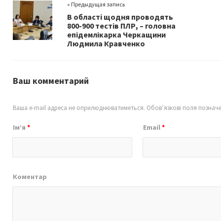
« Предыдущая запись
o
В області щодня проводять
k
800-900 тестів ПЛР, – головна
епідемлікарка Черкащини
Людмила Кравченко
Ваш комментарий
Ваша e-mail адреса не оприлюднюватиметься.
Обов’язкові поля познач
Ім’я
*
Email
*
Коментар