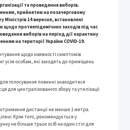
організації та проведення виборів.
енням, прийнятим на позачерговому
ту Міністрів 14 вересня, встановлені
и щодо протиепідемічних заходів під час
роведення виборів на період дії карантину
ренням на території України COVID-19.
итування щодо наявності симптомів
г усім особам, які заходять до приміщень
 для голосування повинні знаходитися
ця для централізованого збору та утилізації
дотримання дистанції не менше 1 метра.
ділені. Крім того, рекомендується у
ку не більше трьох осіб на один стіл для