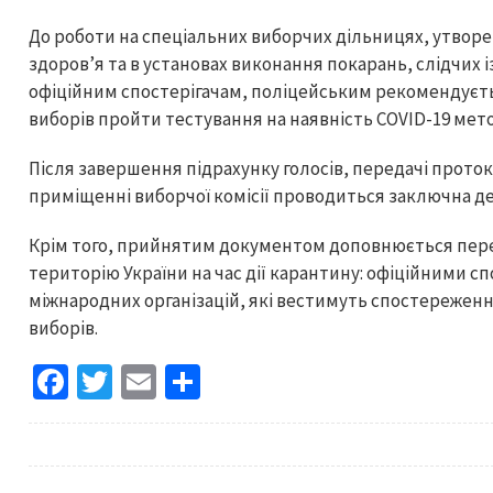
До роботи на спеціальних виборчих дільницях, утворе
здоров’я та в установах виконання покарань, слідчих і
офіційним спостерігачам, поліцейським рекомендується
виборів пройти тестування на наявність COVID-19 мет
Після завершення підрахунку голосів, передачі проток
приміщенні виборчої комісії проводиться заключна де
Крім того, прийнятим документом доповнюється перел
територію України на час дії карантину: офіційними с
міжнародних організацій, які вестимуть спостереженн
виборів.
Fa
T
E
S
ce
wi
m
h
b
tt
ai
ar
o
er
l
e