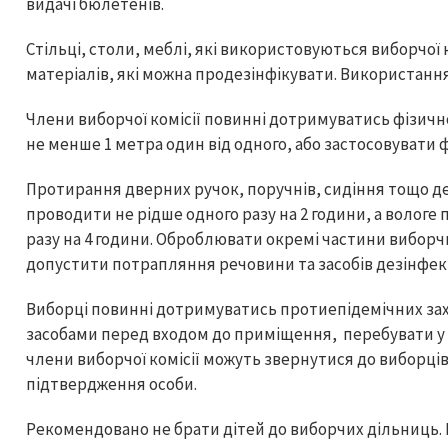
видачі бюлетенів.
Стільці, столи, меблі, які використовуються виборчої 
матеріалів, які можна продезінфікувати. Використанн
Члени виборчої комісії повинні дотримуватись фізично
не менше 1 метра один від одного, або застосовувати 
Протирання дверних ручок, поручнів, сидіння тощо д
проводити не рідше одного разу на 2 години, а волог
разу на 4 години. Оброблювати окремі частини виборч
допустити потрапляння речовини та засобів дезінфек
Виборці повинні дотримуватись протиепідемічних за
засобами перед входом до приміщення, перебувати у р
члени виборчої комісії можуть звернутися до виборці
підтвердження особи.
Рекомендовано не брати дітей до виборчих дільниць. 