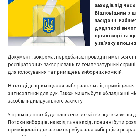
заходів під час 
Відповідним ріш
засіданні Кабіне
додаткові вимог
організації та п
у зв’язку з поши
Документ, зокрема, передбачає: проводитиметься оп
респіраторних захворювань та температурний скринін
для голосування та приміщень виборчих комісій.
На вході до приміщення виборчої комісії, приміщення
антисептики для рук. Також мають бути обладнанні міс
засобів індивідуального захисту.
У приміщеннях буде нанесена розмітка, що вказує на 
Потоки виборців, на вхід та на вихід, повинні бути роз
приміщенні одночасне перебування виборців з розрахун