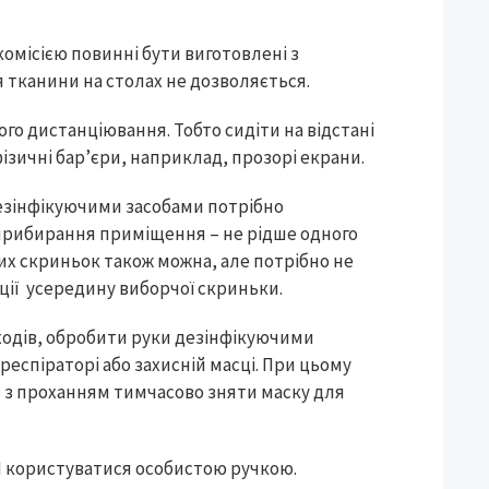
комісією повинні бути виготовлені з
я тканини на столах не дозволяється.
го дистанціювання. Тобто сидіти на відстані
фізичні бар’єри, наприклад, прозорі екрани.
езінфікуючими засобами потрібно
е прибирання приміщення – не рідше одного
их скриньок також можна, але потрібно не
ції усередину виборчої скриньки.
ходів, обробити руки дезінфікуючими
еспіраторі або захисній масці. При цьому
в з проханням тимчасово зняти маску для
І користуватися особистою ручкою.