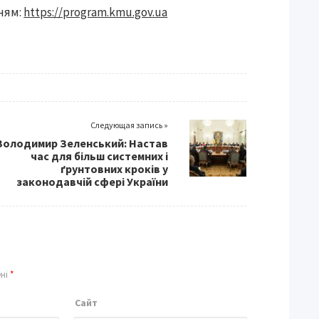
нням:
https://program.kmu.gov.ua
Следующая запись »
Володимир Зеленський: Настав
час для більш системних і
ґрунтовних кроків у
законодавчій сфері України
ені
*
Сайт