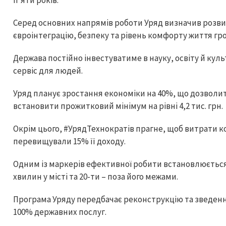
п’яти років.
Серед основних напрямів роботи Уряд визначив розви
євроінтеграцію, безпеку та рівень комфорту життя гр
Держава постійно інвестуватиме в науку, освіту й кул
сервіс для людей.
Уряд планує зростання економіки на 40%, що дозволит
встановити прожитковий мінімум на рівні 4,2 тис. грн.
Окрім цього, #УрядТехнократів прагне, щоб витрати к
перевищували 15% її доходу.
Одним із маркерів ефективної робити встановлюється 
хвилин у місті та 20-ти – поза його межами.
Програма Уряду передбачає реконструкцію та зведення
100% державних послуг.