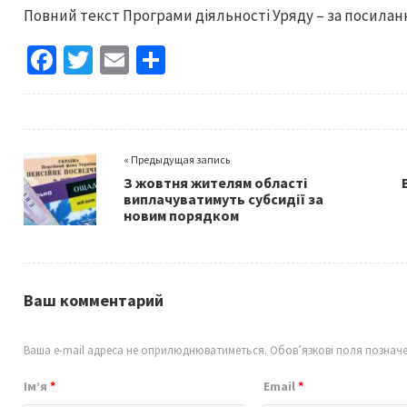
Повний текст Програми діяльності Уряду – за посила
Fa
T
E
S
ce
wi
m
h
b
tt
ai
ar
o
er
l
e
« Предыдущая запись
o
З жовтня жителям області
k
виплачуватимуть субсидії за
новим порядком
Ваш комментарий
Ваша e-mail адреса не оприлюднюватиметься.
Обов’язкові поля познач
Ім’я
*
Email
*