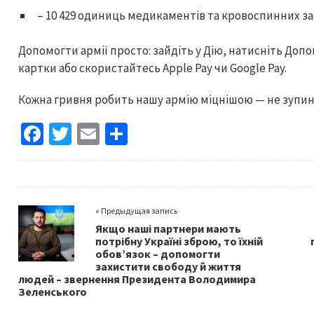
– 10 429 одиниць медикаментів та кровоспинних за
Допомогти армії просто: зайдіть у Дію, натисніть Допо
картки або скористайтесь Apple Pay чи Google Pay.
Кожна гривня робить нашу армію міцнішою — не зупи
Fa
T
E
S
ce
wi
m
h
b
tt
ai
ar
o
er
l
e
« Предыдущая запись
o
Якщо наші партнери мають
k
потрібну Україні зброю, то їхній
обов’язок – допомогти
захистити свободу й життя
людей – звернення Президента Володимира
Зеленського