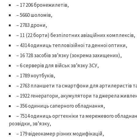
– 17 206 бронежилетів,
– 5660 шоломів,
– 2783 дрони,
– 11 (22 борти) безпілотних авіаційних комплексів,
– 4314 одиниць тепловізійної та денної оптики,
– 16 728 засобів звʼязку (зокрема захищених),
– 6 серверів для військ звʼязку ЗСУ,
– 1789 ноутбуків,
– 2763 планшети та смартфони для артилеристів т
– 1922 генератори, акумулятори та джерела живле
– 356 одиниць саперного обладнання,
– 7514 одиниць оргтехніки та мережевого обладнан
розвідки, звʼязку,
– 179 відеокамер різних модифікацій,