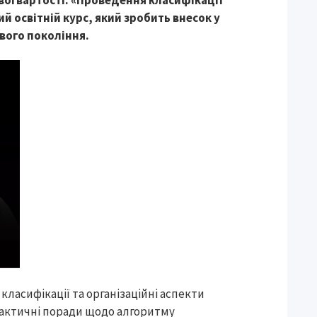
ової вартості. «Проведення класифікації
 освітній курс, який зробить внесок у
вого покоління.
класифікації та організаційні аспекти
рактичні поради щодо алгоритму