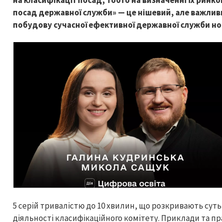
на класифікації посад, тобто на визначенні їх ринк
посад державної служби» — це нішевий, але важливий
побудову сучасної ефективної державної служби но
5 серій тривалістю до 10 хвилин, що розкривають суть 
діяльності класифікаційного комітету. Приклади та п