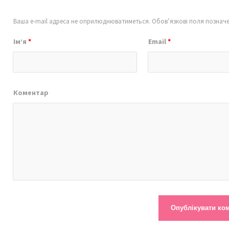
Ваша e-mail адреса не оприлюднюватиметься.
Обов’язкові поля познач
Ім’я
*
Email
*
Коментар