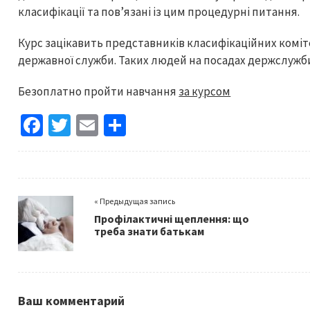
класифікації та пов’язані із цим процедурні питання.
Курс зацікавить представників класифікаційних коміт
державної служби. Таких людей на посадах держслужби 
Безоплатно пройти навчання
за курсом
Fa
T
E
S
ce
wi
m
h
b
tt
ai
ar
o
er
l
e
« Предыдущая запись
o
Профілактичні щеплення: що
k
треба знати батькам
Ваш комментарий