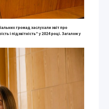
іальних громад заслухали звіт про
ть і підзвітність” у 2024 році. Загалом у