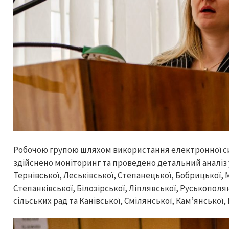
Робочою групою шляхом використання електронної си
здійснено моніторинг та проведено детальний аналіз у
Тернівської, Леськівської, Степанецької, Бобрицької, 
Степанківської, Білозірської, Ліплявської, Руськопол
сільських рад та Канівської, Смілянської, Кам’янської