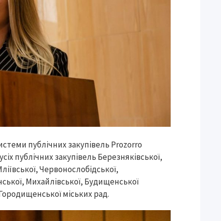
стеми публічних закупівель Prozorro
сіх публічних закупівель Березняківської,
Мліївської, Червонослобідської,
янської, Михайлівської, Будищенської
, Городищенської міських рад.