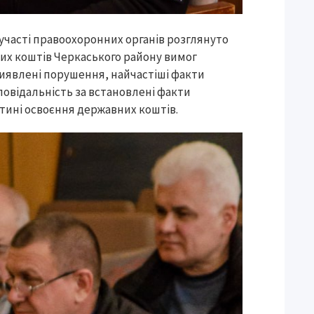
 участі правоохоронних органів розглянуто
х коштів Черкаського району вимог
 виявлені порушення, найчастіші факти
овідальність за встановлені факти
стині освоєння державних коштів.