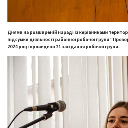
Днями на розширеній нараді із керівниками територ
підсумки діяльності районної робочої групи “Прозоріс
2024 році проведено 21 засідання робочої групи.