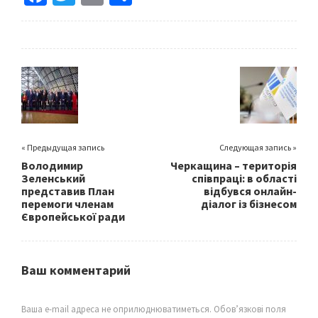
ce
wi
m
h
b
tt
ai
ar
o
er
l
e
o
k
« Предыдущая запись
Следующая запись »
Володимир
Черкащина – територія
Зеленський
співпраці: в області
представив План
відбувся онлайн-
перемоги членам
діалог із бізнесом
Європейської ради
Ваш комментарий
Ваша e-mail адреса не оприлюднюватиметься.
Обов’язкові поля