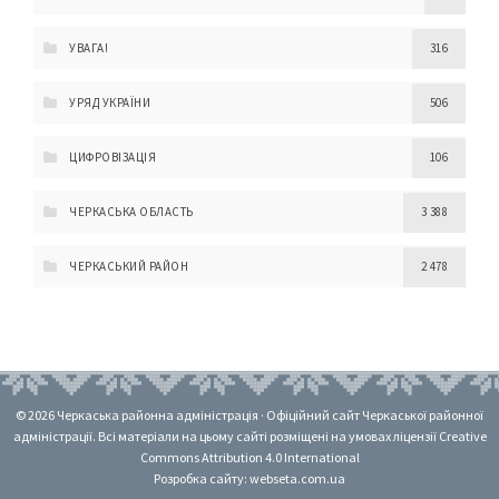
УВАГА!
316
УРЯД УКРАЇНИ
506
ЦИФРОВІЗАЦІЯ
106
ЧЕРКАСЬКА ОБЛАСТЬ
3 388
ЧЕРКАСЬКИЙ РАЙОН
2 478
© 2026 Черкаська районна адміністрація · Офіційний сайт Черкаської районної
адміністрації. Всі матеріали на цьому сайті розміщені на умовах ліцензії Creative
Commons Attribution 4.0 International
Розробка сайту: webseta.com.ua