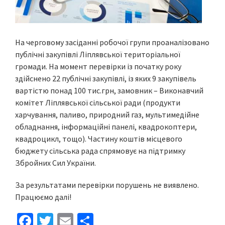
На черговому засіданні робочої групи проаналізовано
публічні закупівлі Ліплявської територіальної
громади. На момент перевірки із початку року
здійснено 22 публічні закупівлі, із яких 9 закупівель
вартістю понад 100 тис.грн, замовник – Виконавчий
комітет Ліплявської сільської ради (продукти
харчування, паливо, природний газ, мультимедійне
обладнання, інформаційні панелі, квадрокоптери,
квадроцикл, тощо). Частину коштів місцевого
бюджету сільська рада спрямовує на підтримку
Збройних Сил України.
За результатами перевірки порушень не виявлено.
Працюємо далі!
Fa
T
E
S