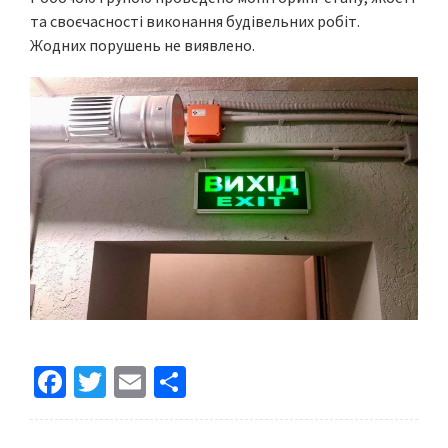
та своєчасності виконання будівельних робіт.
Жодних порушень не виявлено.
Fa
T
E
S
ce
wi
m
h
b
tt
ai
ar