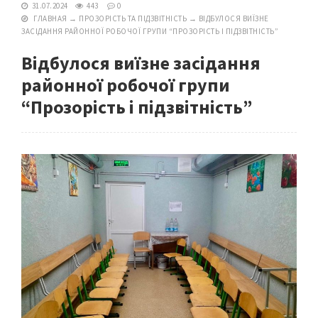
31.07.2024
443
0
ГЛАВНАЯ
→
ПРОЗОРІСТЬ ТА ПІДЗВІТНІСТЬ
→
ВІДБУЛОСЯ ВИЇЗНЕ
ЗАСІДАННЯ РАЙОННОЇ РОБОЧОЇ ГРУПИ “ПРОЗОРІСТЬ І ПІДЗВІТНІСТЬ”
Відбулося виїзне засідання
районної робочої групи
“Прозорість і підзвітність”