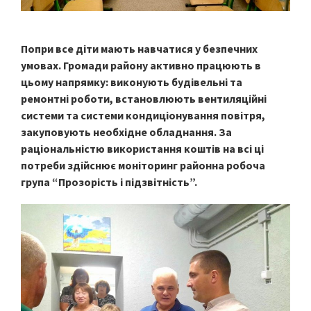
Попри все діти мають навчатися у безпечних
умовах. Громади району активно працюють в
цьому напрямку: виконують будівельні та
ремонтні роботи, встановлюють вентиляційні
системи та системи кондиціонування повітря,
закуповують необхідне обладнання.
За
раціональністю використання коштів на всі ці
потреби здійснює моніторинг районна робоча
група “Прозорість і підзвітність”.