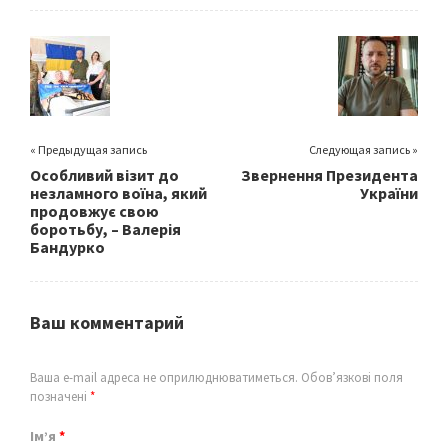
o
er
l
e
o
k
« Предыдущая запись
Следующая запись »
Особливий візит до
Звернення Президента
незламного воїна, який
України
продовжує свою
боротьбу, – Валерія
Бандурко
Ваш комментарий
Ваша e-mail адреса не оприлюднюватиметься.
Обов’язкові поля
позначені
*
Ім’я
*