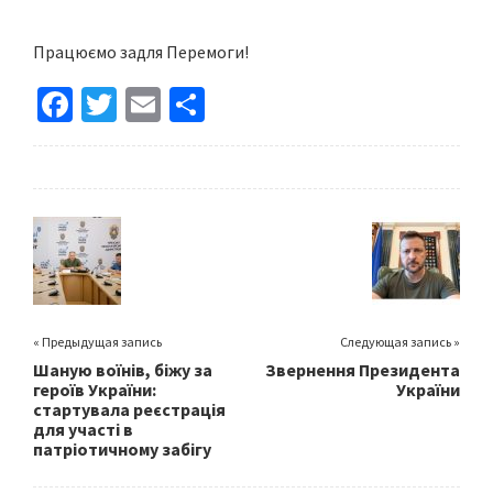
Працюємо задля Перемоги!
Fa
T
E
S
ce
wi
m
h
b
tt
ai
ar
o
er
l
e
o
k
« Предыдущая запись
Следующая запись »
Шаную воїнів, біжу за
Звернення Президента
героїв України:
України
стартувала реєстрація
для участі в
патріотичному забігу