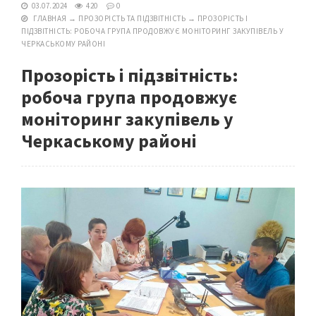
03.07.2024
420
0
ГЛАВНАЯ
→
ПРОЗОРІСТЬ ТА ПІДЗВІТНІСТЬ
→
ПРОЗОРІСТЬ І
ПІДЗВІТНІСТЬ: РОБОЧА ГРУПА ПРОДОВЖУЄ МОНІТОРИНГ ЗАКУПІВЕЛЬ У
ЧЕРКАСЬКОМУ РАЙОНІ
Прозорість і підзвітність:
робоча група продовжує
моніторинг закупівель у
Черкаському районі