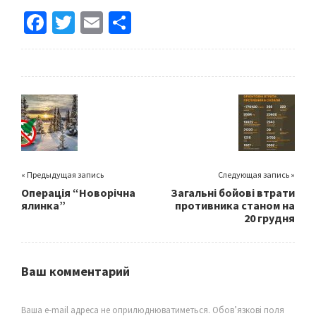
Fa
T
E
S
ce
wi
m
h
b
tt
ai
ar
o
er
l
e
o
k
« Предыдущая запись
Следующая запись »
Операція “Новорічна
Загальні бойові втрати
ялинка”
противника станом на
20 грудня
Ваш комментарий
Ваша e-mail адреса не оприлюднюватиметься.
Обов’язкові поля