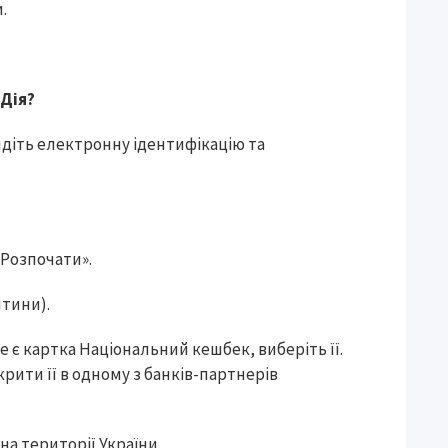
.
 Дія?
йдіть електронну ідентифікацію та
«Розпочати».
итини).
е є картка Національний кешбек, виберіть її.
рити її в одному з банків-партнерів
на території України.