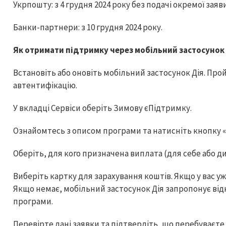
Укрпошту: з 4 грудня 2024 року без подачі окремої заяви
Банки-партнери: з 10 грудня 2024 року.
Як отримати підтримку через мобільний застосунок
Встановіть або оновіть мобільний застосунок Дія. Про
автентифікацію.
У вкладці Сервіси оберіть Зимову єПідтримку.
Ознайомтесь з описом програми та натисніть кнопку 
Оберіть, для кого призначена виплата (для себе або д
Виберіть картку для зарахування коштів. Якщо у вас уж
Якщо немає, мобільний застосунок Дія запропонує відк
програми.
Перевірте дані заявки та підтвердіть, що перебуваєте 