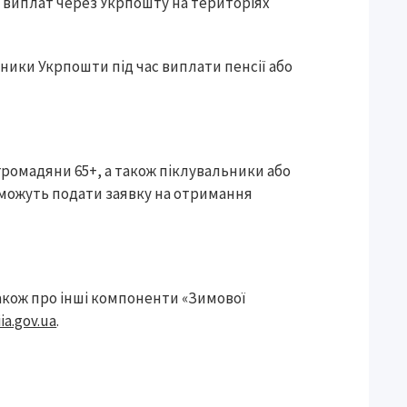
х виплат через Укрпошту на територіях
ники Укрпошти під час виплати пенсії або
ромадяни 65+, а також піклувальники або
 можуть подати заявку на отримання
також про інші компоненти «Зимової
iia.gov.ua
.