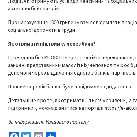
Люди, які отримують усі види пенсійних та соціальни
активних бойових дій.
Про нарахування 1000 гривень вам повідомлять праців
соціальної допомоги в грудні.
Як отримати підтримку через банк?
Громадяни без РНОКПП через релігійні переконання, г
законні представники малолітніх/неповнолітніх осіб,
допомоги через відділення одного з банків-партнерів.
Повний перелік банків буде повідомлено додатково.
Детальніше про те, як отримати 1 тисячу гривень, а 
підтримки», можна дізнатися на порталі
https://e-aid.d
За інформацією Урядового порталу
Fa
T
E
S