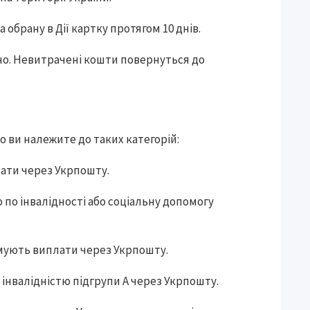
 обрану в Дії картку протягом 10 днів.
но. Невитрачені кошти повернуться до
 ви належите до таких категорій:
лати через Укрпошту.
ю по інвалідності або соціальну допомогу
римують виплати через Укрпошту.
 інвалідністю підгрупи А через Укрпошту.