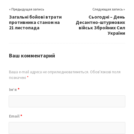
« Предыдущая запись
Следующая запись »
Загальні бойові втрати
Сьогодні – День
противника станом на
Десантно-штурмових
21 листопада
військ Збройних Сил
України
Ваш комментарий
Ваша e-mail адреса не оприлюднюватиметься.
Обов’язкові поля
позначені
*
Ім’я
*
Email
*