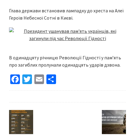
Глава держави встановив лампадку до хреста на Алеї
Героїв Небесної Сотні в Києві.
В одинадцяту річницю Революції Гідності у памʼять
про загиблих пролунали одинадцять ударів дзвона.
Fa
T
E
S
ce
wi
m
h
b
tt
ai
ar
o
er
l
e
o
k