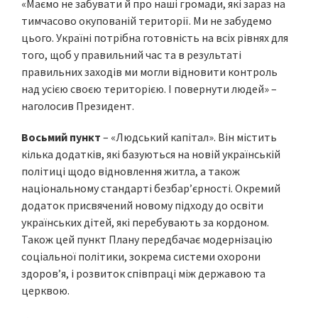
«Маємо не забувати й про наші громади, які зараз на
тимчасово окупованій території. Ми не забудемо
цього. Україні потрібна готовність на всіх рівнях для
того, щоб у правильний час та в результаті
правильних заходів ми могли відновити контроль
над усією своєю територією. І повернути людей» –
наголосив Президент.
Восьмий пункт
– «Людський капітал». Він містить
кілька додатків, які базуються на новій українській
політиці щодо відновлення житла, а також
національному стандарті безбар’єрності. Окремий
додаток присвячений новому підходу до освіти
українських дітей, які перебувають за кордоном.
Також цей пункт Плану передбачає модернізацію
соціальної політики, зокрема системи охорони
здоров’я, і розвиток співпраці між державою та
церквою.