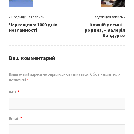
k
« Предыдущая запись
Следующая запись »
Черкащина: 1000 днів
Кожній дитині –
незламності
родина, – Валерія
Бандурко
Ваш комментарий
Ваша e-mail адреса не оприлюднюватиметься.
Обов’язкові поля
позначені
*
Ім’я
*
Email
*