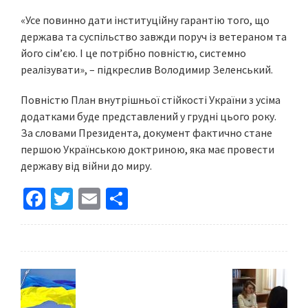
«Усе повинно дати інституційну гарантію того, що
держава та суспільство завжди поруч із ветераном та
його сім’єю. І це потрібно повністю, системно
реалізувати», – підкреслив Володимир Зеленський.
Повністю План внутрішньої стійкості України з усіма
додатками буде представлений у грудні цього року.
За словами Президента, документ фактично стане
першою Українською доктриною, яка має провести
державу від війни до миру.
Fa
T
E
S
ce
wi
m
h
b
tt
ai
ar
o
er
l
e
o