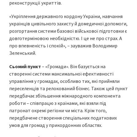
реконструкції укриттів.
«Укріплення державного кордону України, навчання
українців цивільного захисту й домедичної допомоги,
розгортання системи базової військової підготовки є
довготерміновою необхідністю. І це не про страх. А
про впевненість і спокій», – зауважив Володимир
Зеленський.
Сьомий пункт
– «Громади». Він базується на
створенні системи максимальної ефективності
управління у громадах, особливо тих, які прийняли
переселенців та релокований бізнес. Також цей пункт
передбачає збільшення міжнародного компонента
роботи – співпрацю з країнами, які взяли під
патронат окремі регіони чи міста. Крім того,
передбачене створення спеціальних податкових
умов для громад у прикордонних областях.