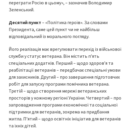
переграти Росію в цьому», – зазначив Володимир
Зеленський.
Десятий пункт
– «Політика героїв». За словами
Президента, саме цей пункт чи не найбільш
відповідальний із морального погляду.
Його реалізація має врегулювати перехід із військової
служби у статус ветерана. Він містить п’ять
спеціальних додатків. Перший – щодо здоров’я та
реабілітації ветеранів – передбачає спеціальні умови
для захисників. Другий – про завершення підготовчих
робіт для запуску програми помічника ветерана.
Третій – щодо створення мережі ветеранських
просторів у кожному регіоні України. Четвертий – про
запровадження програми економічної та соціальної
підтримки для ветеранів, зокрема на придбання
житла. П’ятий – щодо освітніх ініціатив для ветеранів
та їхніх дітей.