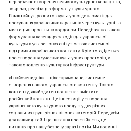
передбачає створення великої культурної коаліції та,
зокрема, реалізацію формату «культурного
Рамштайну», розвиток культурної дипломатії для
просування українських наративів через культурні та
мистецькі проєкти за кордоном. Передбачено також
формування календаря заходів для української
культури в усіх регіонах світу з метою системної
підтримки українського контенту. Крім того, ідеться
про створення сучасних культурних просторів, а
також оновлення культурної інфраструктури.
«І найочевидніше – цілеспрямоване, системне
створення нашого, українського контенту. Такого
контенту, який здатен повністю замістити
російський контент. Це інвестиції у створення
українського культурного продукту для різних
соціальних груп, різних вікових категорій. Передусім
для наших дітей. І це питання про стійкість, це
питання про нашу безпеку зараз і потім. Ми повинні