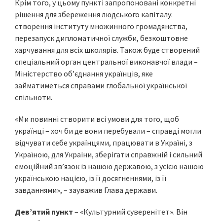
Крім того, у цьому пункті запропоновані конкретні
рішення для збереження людського капіталу:
створення інституту множинного громадянства,
перезапуск дипломатичної служби, безкоштовне
харчування для всіх школярів. Також буде створений
спеціальний орган центральної виконавчої влади –
Міністерство об’єднання українців, яке
займатиметься справами глобальної української
спільноти.
«Ми повинні створити всі умови для того, щоб
українці – хоч би де вони перебували – справді могли
відчувати себе українцями, працювати в Україні, з
Україною, для України, зберігати справжній і сильний
емоційний зв’язок із нашою державою, з усією нашою
українською нацією, із її досягненнями, із її
завданнями», – зауважив Глава держави.
Дев’ятий пункт
– «Культурний суверенітет». Він