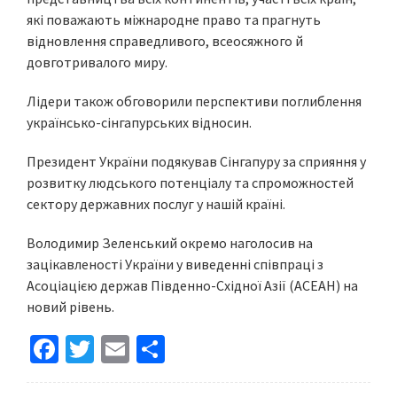
які поважають міжнародне право та прагнуть
відновлення справедливого, всеосяжного й
довготривалого миру.
Лідери також обговорили перспективи поглиблення
українсько-сінгапурських відносин.
Президент України подякував Сінгапуру за сприяння у
розвитку людського потенціалу та спроможностей
сектору державних послуг у нашій країні.
Володимир Зеленський окремо наголосив на
зацікавленості України у виведенні співпраці з
Асоціацією держав Південно-Східної Азії (АСЕАН) на
новий рівень.
Fa
T
E
S
ce
wi
m
h