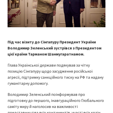
Під час візиту до Сінгапуру Президент України
Володимир Зеленський зустрівся з Президентом
цієї країни Тарманом Шанмугаратнамом.
Глава Української держави подякував за чітку
позицію Сінгапуру щодо засудження російської
агресії, підтримку санкційного тиску на РФ та надану
гуманітарну допомогу.
Володимир Зеленський поінформував про
підготовку до першого, інавгураційного Глобального
саміту миру й наголосив на важливості
представництва всіх континентів, участі всіх країн,