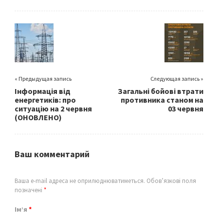
b
tt
ai
ar
o
er
l
e
o
k
« Предыдущая запись
Следующая запись »
Інформація від
Загальні бойові втрати
енергетиків: про
противника станом на
ситуацію на 2 червня
03 червня
(ОНОВЛЕНО)
Ваш комментарий
Ваша e-mail адреса не оприлюднюватиметься.
Обов’язкові поля
позначені
*
Ім’я
*