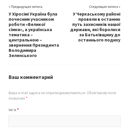
« Предыдущая запись
Следующая запись »
У Хіросімі Україна була
У Черкаському районі
почесним учасником
провели в останню
роботи «Великої
путь захисників нашої
сімки», а українська
держави, які боролися
тематика –
за Батьківщину до
центральною –
останнього подиху
звернення Президента
Володимира
Зеленського
Ваш комментарий
Ваша e-mail адреса не оприлюднюватиметься.
Обов’язкові поля
позначені
*
Ім’я
*