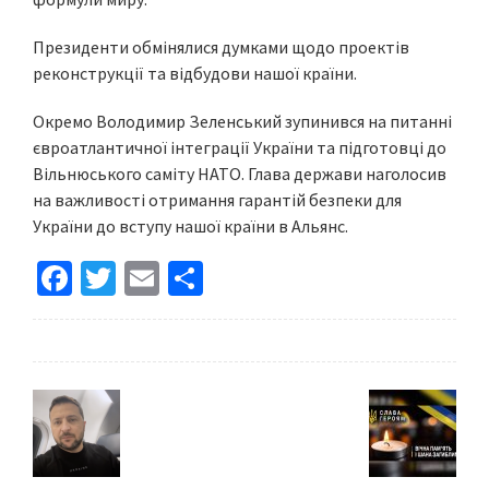
Президенти обмінялися думками щодо проектів
реконструкції та відбудови нашої країни.
Окремо Володимир Зеленський зупинився на питанні
євроатлантичної інтеграції України та підготовці до
Вільнюського саміту НАТО. Глава держави наголосив
на важливості отримання гарантій безпеки для
України до вступу нашої країни в Альянс.
Fa
T
E
S
ce
wi
m
h
b
tt
ai
ar
o
er
l
e
o
k