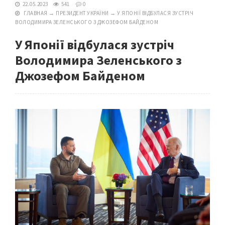
22.05.2023
541
0
ГЛАВНАЯ
→
ПРЕЗИДЕНТ УКРАЇНИ
→
У ЯПОНІЇ ВІДБУЛАСЯ ЗУСТРІЧ
ВОЛОДИМИРА ЗЕЛЕНСЬКОГО З ДЖОЗЕФОМ БАЙДЕНОМ
У Японії відбулася зустріч
Володимира Зеленського з
Джозефом Байденом