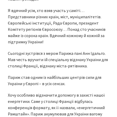
Я вдячний усім, хто взяв участь у саміті…
Представники різних країн, міст, муніципалітетів.
Європейські інституції, Рада Європи, президент
Комітету регіонів Євросоюзу… Понад сто учасників
майже із сорока країн. Вдячний кожному й кожній за
підтримку України!
Сьогодні зустрівся з мером Парижа пані Анн Ідальго.
Мав честь вручити їй спеціальну відзнаку України для
столиці Франції, відзнаку міста-рятівника.
Париж став одним із найбільших центрів сили для
України у Європі – в усіх сенсах.
Хочу особливо відзначити допомогу в захисті нашої
енергетики. Саме у столиці Франції відбулась
конференція формату, як її назвали, «енергетичний
Рамштайн». Париж акумулював для України вагому