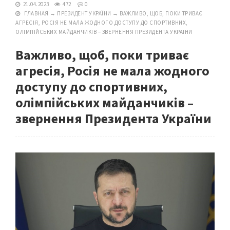
21.04.2023
472
0
ГЛАВНАЯ
→
ПРЕЗИДЕНТ УКРАЇНИ
→
ВАЖЛИВО, ЩОБ, ПОКИ ТРИВАЄ
АГРЕСІЯ, РОСІЯ НЕ МАЛА ЖОДНОГО ДОСТУПУ ДО СПОРТИВНИХ,
ОЛІМПІЙСЬКИХ МАЙДАНЧИКІВ – ЗВЕРНЕННЯ ПРЕЗИДЕНТА УКРАЇНИ
Важливо, щоб, поки триває
агресія, Росія не мала жодного
доступу до спортивних,
олімпійських майданчиків –
звернення Президента України