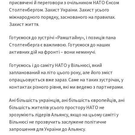
присвячені й переговори з очільником НАТО Єнсом
Столтенбергом. Захист України. Захист усього
міжнародного порядку, заснованого на правилах.
Захист життя.
Готуємося до зустрічі «Рамштайну», і позиція пана
Столтенберга є важливою. Готуємося до наших
активних дій на фронті – вони неминучі.
Готуємось і до саміту НАТО у Вільнюсі, який
запланований на літо цього року, але його зміст
опрацьовується вже зараз. Саме на таких зустрічах, у
контактах різного рівня, які ми ведемо з партнерами.
Ані більшість українців, ані більшість європейців, ані
більшість жителів усього простору НАТО не
зрозуміють лідерів Альянсу, якщо на цьому саміті у
Вільнюсі не прозвучить заслужене політичне
запрошення для України до Альянсу.