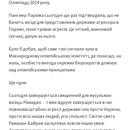
Олімпіаду 2024 року.
Пані мер Парижа сьогодні ще раз підтвердила, що не
бачить місця для представників держави-агресора в
Парижі, поки триває агресія. Це чіткий, важливий
сигнал, дякую за нього.
Було б добре, щоб саме такі сигнали чули в
Міжнародному олімпійському комітеті, де поки що, на
жаль, особиста вигода окремих бюрократів домінує
над олімпійськими принципами.
Ще одне.
Сьогодні завершується священний для мусульман
місяць Рамадан… І вже вдруге завершується в час
повномасштабної агресії держави-зла проти України,
проти всіх наших людей, усіх спільнот. Світле свято
Рамазан-Байрам заслуговує зовсім інших умов.
Заслуговує миру, якого ми так прагнемо, заслуговує