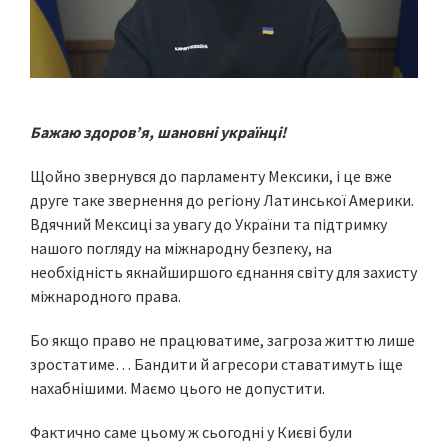
Бажаю здоровʼя, шановні українці!
Щойно звернувся до парламенту Мексики, і це вже
друге таке звернення до регіону Латинської Америки.
Вдячний Мексиці за увагу до України та підтримку
нашого погляду на міжнародну безпеку, на
необхідність якнайширшого єднання світу для захисту
міжнародного права.
Бо якщо право не працюватиме, загроза життю лише
зростатиме… Бандити й агресори ставатимуть іще
нахабнішими. Маємо цього не допустити.
Фактично саме цьому ж сьогодні у Києві були