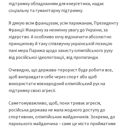
підтримку обладнанням для енергетики, надає
соціальну та гуманітарну підтримку.
Я дякую всім французам, усім парижанам, Президенту
Франції Макрону за незмінну увагу до України, за
лідерство. А особливо хочу відзначити абсолютно
принципову й таку співзвучну українській позицію
пані мера Парижа щодо захисту олімпійського руху
від російської ідеологізації, від пропаганди.
Очевидно, що держава-терорист буде робити все,
щоб виправдати себе через спорт або щоб
використати міжнародний олімпійський рух на
підтримку своєї агресії.
Саметомуважливо, щоб, поки триває агресія,
російська держава не мала жодного доступу до
спортивних, олімпійських майданчиків. Зокрема, до
паризького майданчика – саме це місто прийматиме