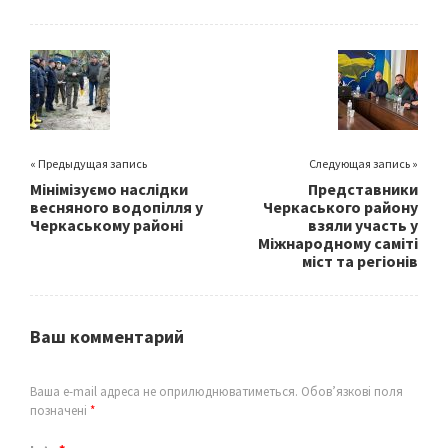
b
tt
ai
ar
o
er
l
e
o
k
« Предыдущая запись
Следующая запись »
Мінімізуємо наслідки
Представники
весняного водопілля у
Черкаського району
Черкаському районі
взяли участь у
Міжнародному саміті
міст та регіонів
Ваш комментарий
Ваша e-mail адреса не оприлюднюватиметься.
Обов’язкові поля
позначені
*