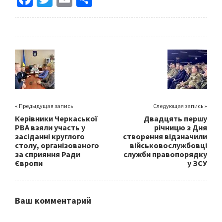
ce
wi
m
h
b
tt
ai
ar
o
er
l
e
o
k
« Предыдущая запись
Следующая запись »
Керівники Черкаської
Двадцять першу
РВА взяли участь у
річницю з Дня
засіданні круглого
створення відзначили
столу, організованого
військовослужбовці
за сприяння Ради
служби правопорядку
Європи
у ЗСУ
Ваш комментарий