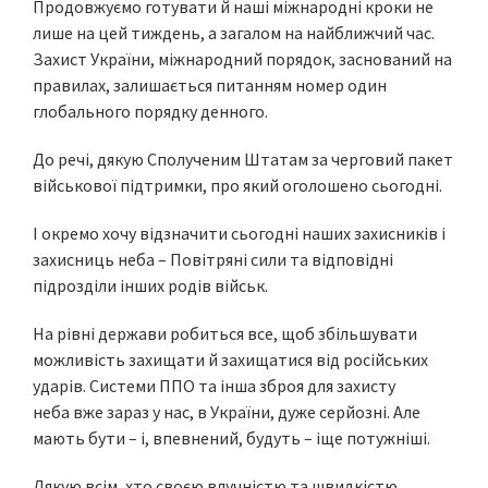
Продовжуємо готувати й наші міжнародні кроки не
лише на цей тиждень, а загалом на найближчий час.
Захист України, міжнародний порядок, заснований на
правилах, залишається питанням номер один
глобального порядку денного.
До речі, дякую Сполученим Штатам за черговий пакет
військової підтримки, про який оголошено сьогодні.
І окремо хочу відзначити сьогодні наших захисників і
захисниць неба – Повітряні сили та відповідні
підрозділи інших родів військ.
На рівні держави робиться все, щоб збільшувати
можливість захищати й захищатися від російських
ударів. Системи ППО та інша зброя для захисту
неба вже зараз у нас, в України, дуже серйозні. Але
мають бути – і, впевнений, будуть – іще потужніші.
Дякую всім, хто своєю влучністю та швидкістю