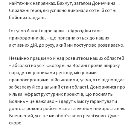
найтяжчих напрямках. Бахмут, загалом Донеччина…
Справжні герої, які успішно виконали сотні й сотні
бойових завдань.
Готуємо й нові підрозділи – підрозділи саме
прикордонників, – що приєднаються до наших
активних дій, до руху, який ми поступово розвиваємо.
Незмінно працюємо й над розвитком наших областей
– абсолютно усіх. Сьогодні на Волині провів широку
нараду з керівниками регіону, місцевими
правоохоронцями, військовими, усіма, хто відповідає
за безпеку й соціальний стан області. Домовилися про
кілька інфраструктурних проектів, що посилять
Волинь – це важливо – і дадуть змогу гарантувати
довгостроково робочі місця та економічне зростання.
Впевнений, усе це ми обов’язково реалізуємо. Дуже
скоро.