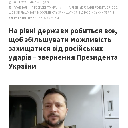
20.04.2023
454
0
ГЛАВНАЯ
→
ПРЕЗИДЕНТ УКРАЇНИ
→
НА РІВНІ ДЕРЖАВИ РОБИТЬСЯ ВСЕ,
ЩОБ ЗБІЛЬШУВАТИ МОЖЛИВІСТЬ ЗАХИЩАТИСЯ ВІД РОСІЙСЬКИХ УДАРІВ –
ЗВЕРНЕННЯ ПРЕЗИДЕНТА УКРАЇНИ
На рівні держави робиться все,
щоб збільшувати можливість
захищатися від російських
ударів – звернення Президента
України