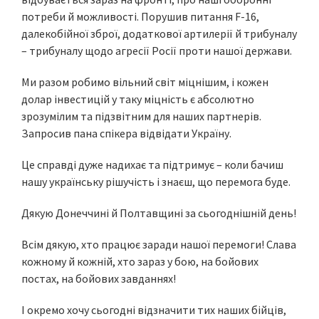
потреби й можливості. Порушив питання F-16,
далекобійної зброї, додаткової артилерії й трибуналу
– трибуналу щодо агресії Росії проти нашої держави.
Ми разом робимо вільний світ міцнішим, і кожен
долар інвестицій у таку міцність є абсолютно
зрозумілим та підзвітним для наших партнерів.
Запросив пана спікера відвідати Україну.
Це справді дуже надихає та підтримує – коли бачиш
нашу українську рішучість і знаєш, що перемога буде.
Дякую Донеччині й Полтавщині за сьогоднішній день!
Всім дякую, хто працює заради нашої перемоги! Слава
кожному й кожній, хто зараз у бою, на бойових
постах, на бойових завданнях!
І окремо хочу сьогодні відзначити тих наших бійців,