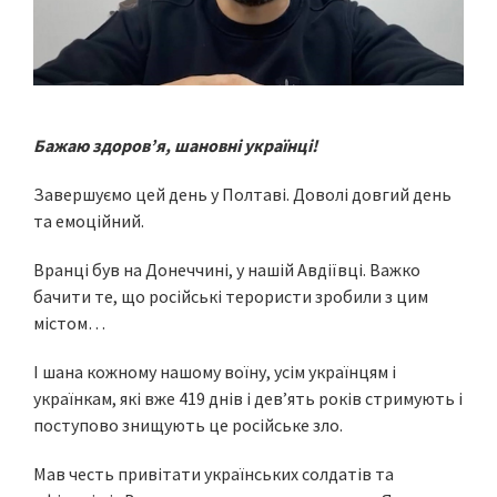
Бажаю здоровʼя, шановні українці!
Завершуємо цей день у Полтаві. Доволі довгий день
та емоційний.
Вранці був на Донеччині, у нашій Авдіївці. Важко
бачити те, що російські терористи зробили з цим
містом…
І шана кожному нашому воїну, усім українцям і
українкам, які вже 419 днів і девʼять років стримують і
поступово знищують це російське зло.
Мав честь привітати українських солдатів та