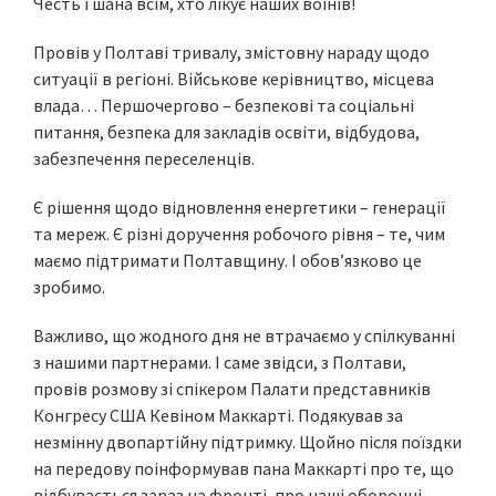
Честь і шана всім, хто лікує наших воїнів!
Провів у Полтаві тривалу, змістовну нараду щодо
ситуації в регіоні. Військове керівництво, місцева
влада… Першочергово – безпекові та соціальні
питання, безпека для закладів освіти, відбудова,
забезпечення переселенців.
Є рішення щодо відновлення енергетики – генерації
та мереж. Є різні доручення робочого рівня – те, чим
маємо підтримати Полтавщину. І обов’язково це
зробимо.
Важливо, що жодного дня не втрачаємо у спілкуванні
з нашими партнерами. І саме звідси, з Полтави,
провів розмову зі спікером Палати представників
Конгресу США Кевіном Маккарті. Подякував за
незмінну двопартійну підтримку. Щойно після поїздки
на передову поінформував пана Маккарті про те, що
відбувається зараз на фронті, про наші оборонні