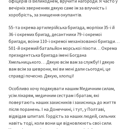
офіцерів із Великоднем, вручити нагороди. Я часто у
вечірніх зверненнях дякую саме їм за влучність і
хоробрість, за знищення окупантів.
55-та окрема артилерійська бригада, морпіхи 35-ї й
36-ї окремих бригад, десантники 79-ї окремої
бригади, воїни 110-ї окремої механізованої бригади…
501-й окремий батальйон морської піхоти… Окрема
президентська бригада імені Богдана
Хмельницького… Дякую всім вам за службу! І дякую
вам всім за шеврони, які ви мені дали сьогодні, це
справді почесно. Дякую, хлопці!
Особливо хочу подякувати нашим Медичним силам,
усім лікарям, медичним сестрам і братам, які
повертають наших захисників і захисниць до життя
після поранень. І на Донеччині, і тут, у Полтаві,
відвідав шпиталі. Гордість за наших людей, сильних
навіть тоді, коли вони ще відновлюють свої сили.