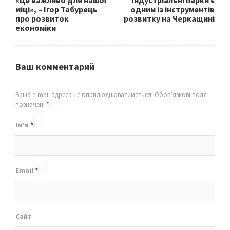
міці», – Ігор Табурець
одним із інструментів
про розвиток
розвитку на Черкащині
економіки
Ваш комментарий
Ваша e-mail адреса не оприлюднюватиметься.
Обов’язкові поля
позначені
*
Ім’я
*
Email
*
Сайт