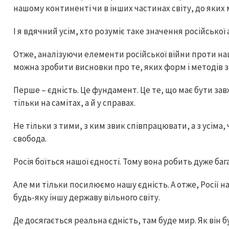
нашому континенті чи в інших частинах світу, до яких
І я вдячний усім, хто розуміє таке значення російської а
Отже, аналізуючи елементи російської війни проти на
можна зробити висновки про те, яких форм і методів 
Перше – єдність. Це фундамент. Це те, що має бути зав
тільки на самітах, а й у справах.
Не тільки з тими, з ким звик співпрацювати, а з усіма, ч
свобода.
Росія боїться нашої єдності. Тому вона робить дуже бага
Але ми тільки посилюємо нашу єдність. А отже, Росії нас
будь-яку іншу державу вільного світу.
Де досягається реальна єдність, там буде мир. Як він бу