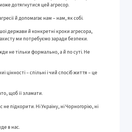
 може дотягнутися цей агресор.
гресії й допомагає нам – нам, як собі.
шої держави й конкретні кроки агресора,
захисту ми потребуємо заради безпеки.
жди не тільки формально, а й по суті. Не
иї цінності – спільні і чий спосіб життя – це
то, щоб її зламати.
 не підкорити. Ні Україну, ні Чорногорію, ні
де в нас.