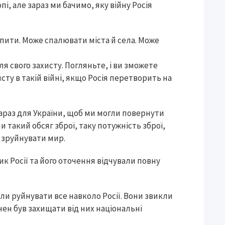
і, але зараз ми бачимо, яку війну Росія
опити. Може спалювати міста й села. Може
ля свого захисту. Погляньте, і ви зможете
сту в такій війні, якщо Росія перетворить на
 зараз для України, щоб ми могли повернути
и такий обсяг зброї, таку потужність зброї,
я зруйнувати мир.
ник Росії та його оточення відчували повну
али руйнувати все навколо Росії. Вони звикли
инен був захищати від них національні