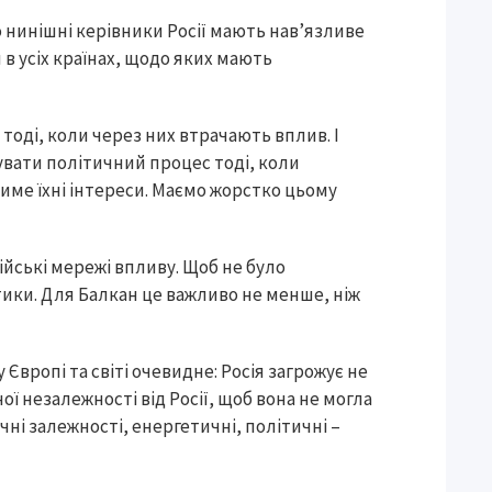
о нинішні керівники Росії мають нав’язливе
в усіх країнах, щодо яких мають
тоді, коли через них втрачають вплив. І
вати політичний процес тоді, коли
име їхні інтереси. Маємо жорстко цьому
ійські мережі впливу. Щоб не було
тики. Для Балкан це важливо не менше, ніж
 Європі та світі очевидне: Росія загрожує не
ої незалежності від Росії, щоб вона не могла
чні залежності, енергетичні, політичні –