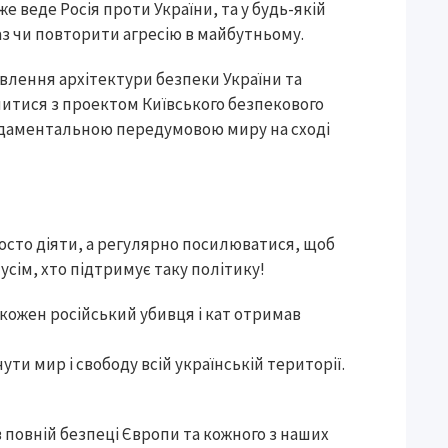
 вже веде Росія проти України, та у будь-якій
раз чи повторити агресію в майбутньому.
овлення архітектури безпеки України та
омитися з проектом Київського безпекового
ундаментальною передумовою миру на сході
просто діяти, а регулярно посилюватися, щоб
усім, хто підтримує таку політику!
 кожен російський убивця і кат отримав
ти мир і свободу всій українській території.
в повній безпеці Європи та кожного з наших