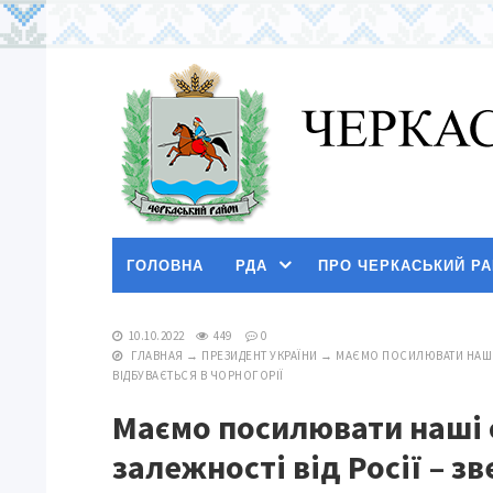
ГОЛОВНА
РДА
ПРО ЧЕРКАСЬКИЙ Р
10.10.2022
449
0
ГЛАВНАЯ
→
ПРЕЗИДЕНТ УКРАЇНИ
→
МАЄМО ПОСИЛЮВАТИ НАШІ С
ВІДБУВАЄТЬСЯ В ЧОРНОГОРІЇ
Маємо посилювати наші с
залежності від Росії – 