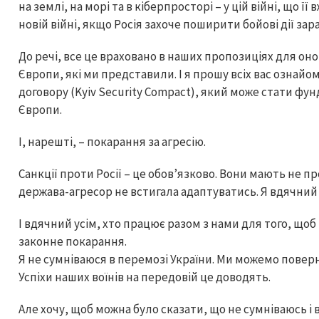
на землі, на морі та в кіберпросторі – у цій війні, що її
новій війні, якщо Росія захоче поширити бойові дії за
До речі, все це враховано в наших пропозиціях для он
Європи, які ми представили. І я прошу всіх вас ознай
договору (Kyiv Security Compact), який може стати ф
Європи.
І, нарешті, – покарання за агресію.
Санкції проти Росії – це обовʼязково. Вони мають не 
держава-агресор не встигала адаптуватись. Я вдячний 
І вдячний усім, хто працює разом з нами для того, щоб
законне покарання.
Я не сумніваюся в перемозі України. Ми можемо поверну
Успіхи наших воїнів на передовій це доводять.
Але хочу, щоб можна було сказати, що не сумніваюсь і 