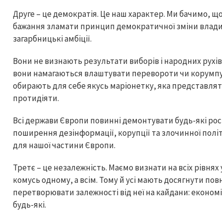
Друге – це демократія. Це наш характер. Ми бачимо, щ
бажання зламати принцип демократичної зміни влади 
загарбницькі амбіції.
Вони не визнають результати виборів і народних рухів 
вони намагаються влаштувати перевороти чи корумпу
обирають для себе якусь маріонетку, яка представлят
протидіяти.
Всі держави Європи повинні демонтувати будь-які рос
поширення дезінформації, корупції та злочинної полі
для нашої частини Європи.
Третє – це незалежність. Маємо визнати на всіх рівнях у
комусь одному, а всім. Тому й усі мають досягнути повн
перетворювати залежності від неї на кайдани: економі
будь-які.