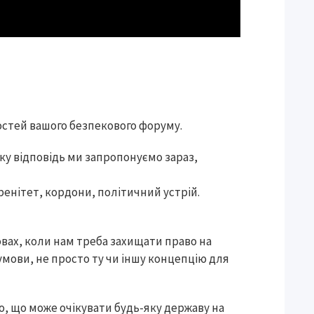
гостей вашого безпекового форуму.
 яку відповідь ми запропонуємо зараз,
ренітет, кордони, політичний устрій.
овах, коли нам треба захищати право на
 умови, не просто ту чи іншу концепцію для
го, що може очікувати будь-яку державу на