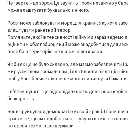
Четверте – це зброя. Це звучить трохи незвично у Європ
може влаштувати буквально з нічого.
Росія може заблокувати море для країни, яку хоче зах
влаштувати ракетний терор.
Погляньте, якої інтенсивності війну ми зараз ведемо д
оцінити й обсяг зброї, який може знадобитися для захи
поле бою територію ще якоїсь іншої країни.
Як би як це не було складно, але маємо забезпечити і
мир усім своїм громадянам, і для Європи після цієї війн
щоб у Росії більше ніколи не могло виникнути бажанн
І пʼятий пункт – це відповідальність. Довгі роки керів
безкарність.
Вони зруйнували демократію у своїй країні. І вони поч
красти те, що їм подобається, і купувати тих, хто пов
інтереси тієї чи іншої держави.