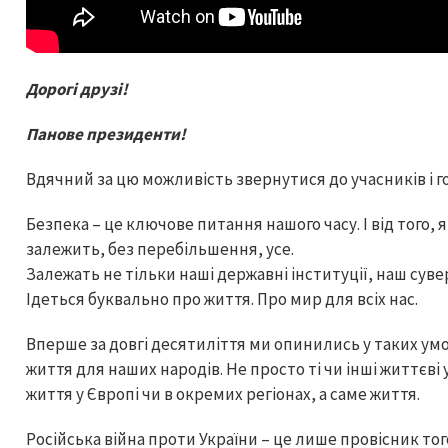
Дорогі друзі!
Панове президенти!
Вдячний за цю можливість звернутися до учасників і 
Безпека – це ключове питання нашого часу. І від того,
залежить, без перебільшення, усе.
Залежать не тільки наші державні інституції, наш суве
Ідеться буквально про життя. Про мир для всіх нас.
Вперше за довгі десятиліття ми опинились у таких ум
життя для наших народів. Не просто ті чи інші життєві
життя у Європі чи в окремих регіонах, а саме життя.
Російська війна проти України – це лише провісник то