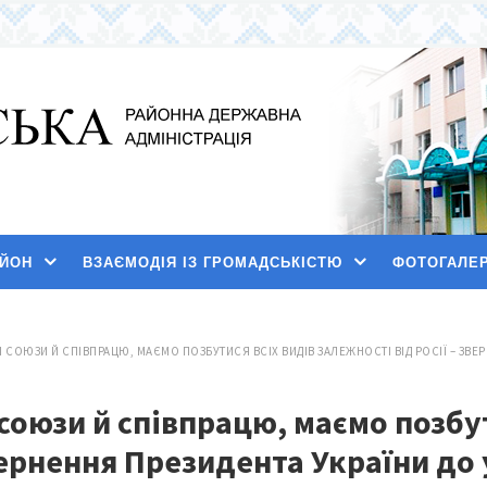
АЙОН
ВЗАЄМОДІЯ ІЗ ГРОМАДСЬКІСТЮ
ФОТОГАЛЕ
ОЮЗИ Й СПІВПРАЦЮ, МАЄМО ПОЗБУТИСЯ ВСІХ ВИДІВ ЗАЛЕЖНОСТІ ВІД РОСІЇ – ЗВЕР
оюзи й співпрацю, маємо позбут
звернення Президента України до