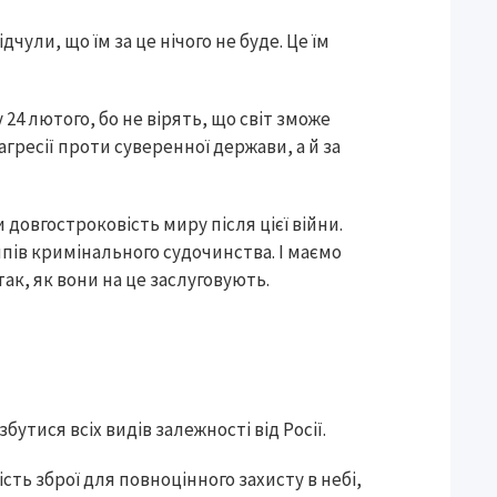
дчули, що їм за це нічого не буде. Це їм
4 лютого, бо не вірять, що світ зможе
агресії проти суверенної держави, а й за
 довгостроковість миру після цієї війни.
пів кримінального судочинства. І маємо
ак, як вони на це заслуговують.
тися всіх видів залежності від Росії.
сть зброї для повноцінного захисту в небі,