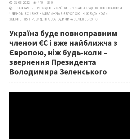
31.08.2022
449
0
ГЛАВНАЯ
→
ПРЕЗИДЕНТ УКРАЇНИ
→
УКРАЇНА БУДЕ ПОВНОПРАВНИМ
ЧЛЕНОМ ЄС І ВЖЕ НАЙБЛИЖЧА З ЄВРОПОЮ, НІЖ БУДЬ-КОЛИ –
ЗВЕРНЕННЯ ПРЕЗИДЕНТА ВОЛОДИМИРА ЗЕЛЕНСЬКОГО
Україна буде повноправним
членом ЄС і вже найближча з
Європою, ніж будь-коли –
звернення Президента
Володимира Зеленського