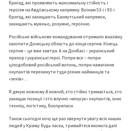
бригад, які проявляють максимальну стійкість і
героїзм на Авдіївському напрямку. Воїнам 53-ї і 93-ї
бригад, які захищають Бахмутський напрямок,
захищають мужньо, розумно, героїчно.
Російське військове командування отримало вказівку
захопити Донецьку область до кінця серпня. Кінець
серпня – це вже завтра. А на Донбасі – український
прапор і українські герої. Попри все – попри
цілодобовий російський вогонь, попри намагання
окупантів перекинути туди різних найманців та
«зеків»…
Я дякую кожному й кожній, хто стійко тримається, хто
захищає позиції і хто влучно «мінусує» окупантів, їхню
техніку, логістику, боєприпаси.
Також сьогодні хочу ще раз звернути увагу всіх наших
людей у Криму: будь ласка, тримайтеся якомога далі