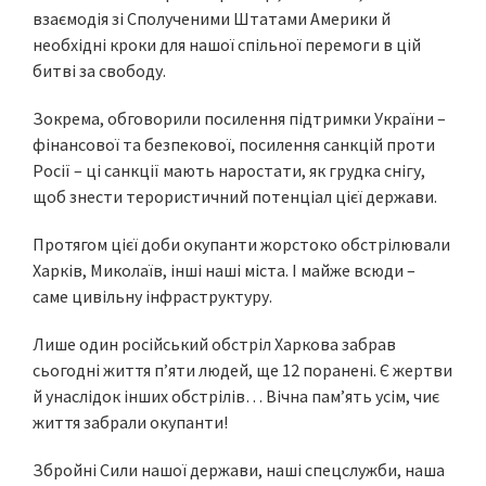
взаємодія зі Сполученими Штатами Америки й
необхідні кроки для нашої спільної перемоги в цій
битві за свободу.
Зокрема, обговорили посилення підтримки України –
фінансової та безпекової, посилення санкцій проти
Росії – ці санкції мають наростати, як грудка снігу,
щоб знести терористичний потенціал цієї держави.
Протягом цієї доби окупанти жорстоко обстрілювали
Харків, Миколаїв, інші наші міста. І майже всюди –
саме цивільну інфраструктуру.
Лише один російський обстріл Харкова забрав
сьогодні життя п’яти людей, ще 12 поранені. Є жертви
й унаслідок інших обстрілів… Вічна пам’ять усім, чиє
життя забрали окупанти!
Збройні Сили нашої держави, наші спецслужби, наша