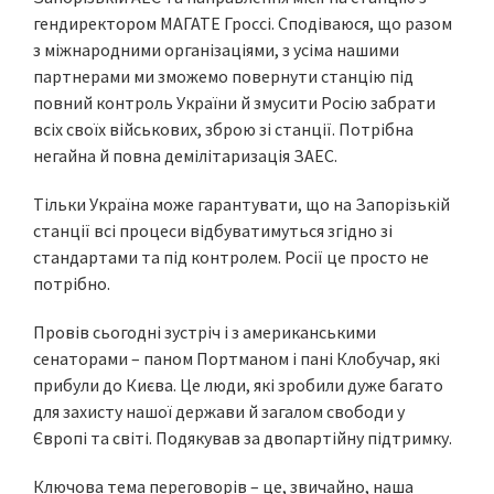
гендиректором МАГАТЕ Гроссі. Сподіваюся, що разом
з міжнародними організаціями, з усіма нашими
партнерами ми зможемо повернути станцію під
повний контроль України й змусити Росію забрати
всіх своїх військових, зброю зі станції. Потрібна
негайна й повна демілітаризація ЗАЕС.
Тільки Україна може гарантувати, що на Запорізькій
станції всі процеси відбуватимуться згідно зі
стандартами та під контролем. Росії це просто не
потрібно.
Провів сьогодні зустріч і з американськими
сенаторами – паном Портманом і пані Клобучар, які
прибули до Києва. Це люди, які зробили дуже багато
для захисту нашої держави й загалом свободи у
Європі та світі. Подякував за двопартійну підтримку.
Ключова тема переговорів – це, звичайно, наша