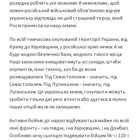
розвідка роблять усе можливе й неможливе, щоб
кожен російський військовий обов’язково відчув
українську відповідь на цей страшний терор, який
Росія принесла на нашу землю.
По всій тимчасово окупованій території України, від
Криму до Харківщини, у російської армії немає й не
буде жодної безпечної бази, жодного тихого місця.
Наші захисники знищуватимуть усі склади, штаби
окупантів, їхню техніку, хоч би де вони
розміщувалися. Під Севастополем – значить, під
Севастополем. Під Луганськом – значить, під
Луганськом. Це українська земля, і окупанти можуть
зробити тільки дві речі: втекти або здатися в полон.
Інших опцій ми їм не залишаємо.
Активні бойові дії наразі відбуваються майже по всій
лінії фронту – і на півдні, і на Харківщині, і на Донбасі.
Особливо хочу сьогодні подякувати бійцям 56-ї і 110-ї