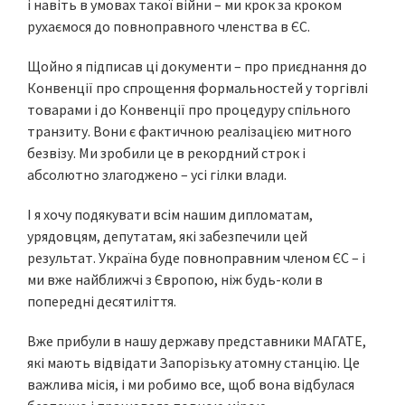
і навіть в умовах такої війни – ми крок за кроком
рухаємося до повноправного членства в ЄС.
Щойно я підписав ці документи – про приєднання до
Конвенції про спрощення формальностей у торгівлі
товарами і до Конвенції про процедуру спільного
транзиту. Вони є фактичною реалізацією митного
безвізу. Ми зробили це в рекордний строк і
абсолютно злагоджено – усі гілки влади.
І я хочу подякувати всім нашим дипломатам,
урядовцям, депутатам, які забезпечили цей
результат. Україна буде повноправним членом ЄС – і
ми вже найближчі з Європою, ніж будь-коли в
попередні десятиліття.
Вже прибули в нашу державу представники МАГАТЕ,
які мають відвідати Запорізьку атомну станцію. Це
важлива місія, і ми робимо все, щоб вона відбулася