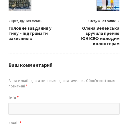
k
« Предыдущая запись
Следующая запись »
Головне завдання у
Олена Зеленська
тилу – підтримати
вручила премію
захисників
ЮНІСЕФ молодим
волонтерам
Ваш комментарий
Ваша e-mail адреса не оприлюднюватиметься.
Обов’язкові поля
позначені
*
Ім’я
*
Email
*