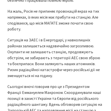
безпечно і працювала повною мірою.
На жаль, Росія не припиняє провокацій якраз на тих
напрямках, із яких місія має прибути на станцію. Але
сподіваюся, що місія МАГАТЕ зможе почати свою
роботу.
Ситуація на ЗАЕС і в Енергодарі, у навколишніх
районах залишається надзвичайно загрозливою.
Окупанти не залишають станцію, продовжують
обстріли, не забирають з території АЕС свою зброю
та боєприпаси. Вони залякують наших атомників.
Ризик радіаційної катастрофи через російські дії не
зменшується ні на годину.
Сьогодні вночі говорив про це з Президентом
Франції Еммануелем Макроном. Скоординували наші
позиції в захисті України та Європи від російського
радіаційного шантажу. Вдень обговорив ситуацію на
Запорізькій АЕС та направлення місії на станцію з