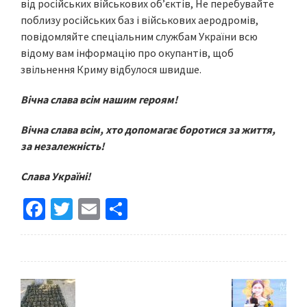
від російських військових обʼєктів, Не перебувайте
поблизу російських баз і військових аеродромів,
повідомляйте спеціальним службам України всю
відому вам інформацію про окупантів, щоб
звільнення Криму відбулося швидше.
Вічна слава всім нашим героям!
Вічна слава всім, хто допомагає боротися за життя,
за незалежність!
Слава Україні!
Fa
T
E
S
ce
wi
m
h
b
tt
ai
ar
o
er
l
e
o