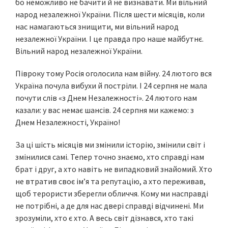
бо неможливо не бачити й не визнавати. Ми вільний
народ незалежної України. Після шести місяців, коли
нас намагаються знищити, ми вільний народ
незалежної України. І це правда про наше майбутнє.
Вільний народ незалежної України.
Півроку тому Росія оголосила нам війну. 24 лютого вся
Україна почула вибухи й постріли. І 24 серпня не мала
почути слів «з Днем Незалежності». 24 лютого нам
казали: у вас немає шансів. 24 серпня ми кажемо: з
Днем Незалежності, Україно!
За ці шість місяців ми змінили історію, змінили світ і
змінилися самі. Тепер точно знаємо, хто справді нам
брат і друг, а хто навіть не випадковий знайомий. Хто
не втратив своє ім’я та репутацію, а хто переживав,
щоб терористи зберегли обличчя. Кому ми насправді
не потрібні, а де для нас двері справді відчинені. Ми
зрозуміли, хто є хто. А весь світ дізнався, хто такі