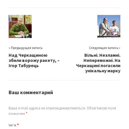
b
tt
ai
ar
o
er
l
e
o
k
« Предыдущая запись
Следующая запись »
Над Черкащиною
Вільні. Незламні.
збили ворожу ракету, –
Непереможні. На
Ігор Табурець
Черкащині погасили
унікальну марку
Ваш комментарий
Ваша e-mail адреса не оприлюднюватиметься.
Обов’язкові поля
позначені
*
Ім’я
*