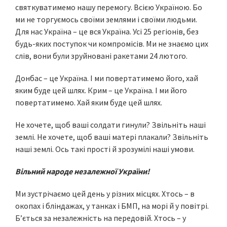
святкуватимемо нашу перемогу. Всією Україною. Бо
ми не торгуємось своїми землями і своїми людьми.
Для нас Україна – це вся Україна. Усі 25 регіонів, без
будь-яких поступок чи компромісів. Ми не знаємо цих
слів, вони були зруйновані ракетами 24 лютого.
Донбас – це Україна. І ми повертатимемо його, хай
яким буде цей шлях. Крим – це Україна. І ми його
повертатимемо. Хай яким буде цей шлях.
Не хочете, щоб ваші солдати гинули? Звільніть наші
землі. Не хочете, щоб ваші матері плакали? Звільніть
наші землі. Ось такі прості й зрозумілі наші умови.
Вільний народе незалежної України!
Ми зустрічаємо цей день у різних місцях. Хтось – в
окопах і бліндажах, у танках і БМП, на морі й у повітрі.
Б’ється за незалежність на передовій. Хтось – у