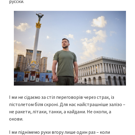
русски.
І ми не сідаємо за стіл переговорів через страх, із
пістолетом біля скроні. Для нас найстрашніше залізо –
не ракети, літаки, танки, а кайдани. Не окопи, а
окови.
І ми піднімемо руки вгору лише один раз – коли