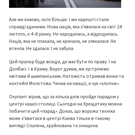
Але ми знаємо, кого більше. І ми нарешті стали
справді єдиними. Нова нація, яка з’явилася на світ 24
лютого, о 4-й ранку. Не народилась, а відродилась.
Нація, яка не плакала, не кричала, не злякалася. Не
втекла. Не здалася. І не забула.
Цей прапор буде всюди, де має бути по праву. І на
Донбасі. І в Криму. Ворог думав, ми зустрінемо
квітами й шампанським. Натомість отримав вінки та
коктейлі Молотова. Чекав на овації, а чує «хлопки».
Окупант вірив, що за кілька днів пройде парадом у
центрі нашої столиці. Сьогодні на Хрещатику можна
побачити цей «парад». Доказ, що ворожа техніка
може з’явитися в центрі Києва тільки в такому
вигляді. Спалена, зруйнована та знищена.