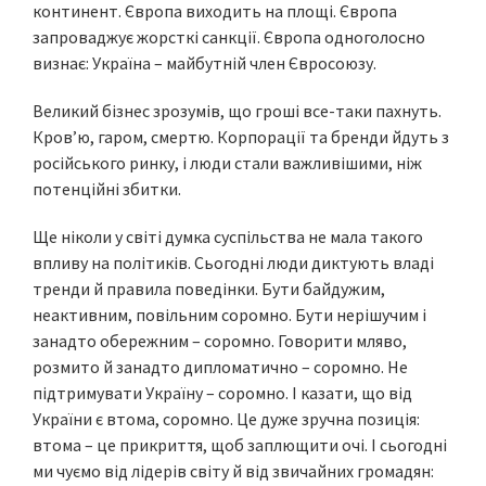
континент. Європа виходить на площі. Європа
запроваджує жорсткі санкції. Європа одноголосно
визнає: Україна – майбутній член Євросоюзу.
Великий бізнес зрозумів, що гроші все-таки пахнуть.
Кров’ю, гаром, смертю. Корпорації та бренди йдуть з
російського ринку, і люди стали важливішими, ніж
потенційні збитки.
Ще ніколи у світі думка суспільства не мала такого
впливу на політиків. Сьогодні люди диктують владі
тренди й правила поведінки. Бути байдужим,
неактивним, повільним соромно. Бути нерішучим і
занадто обережним – соромно. Говорити мляво,
розмито й занадто дипломатично – соромно. Не
підтримувати Україну – соромно. І казати, що від
України є втома, соромно. Це дуже зручна позиція:
втома – це прикриття, щоб заплющити очі. І сьогодні
ми чуємо від лідерів світу й від звичайних громадян: