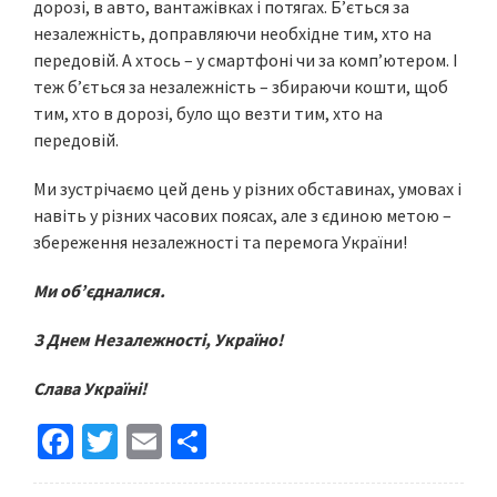
дорозі, в авто, вантажівках і потягах. Б’ється за
незалежність, доправляючи необхідне тим, хто на
передовій. А хтось – у смартфоні чи за комп’ютером. І
теж б’ється за незалежність – збираючи кошти, щоб
тим, хто в дорозі, було що везти тим, хто на
передовій.
Ми зустрічаємо цей день у різних обставинах, умовах і
навіть у різних часових поясах, але з єдиною метою –
збереження незалежності та перемога України!
Ми об’єдналися.
З Днем Незалежності, Україно!
Слава Україні!
Fa
T
E
S
ce
wi
m
h