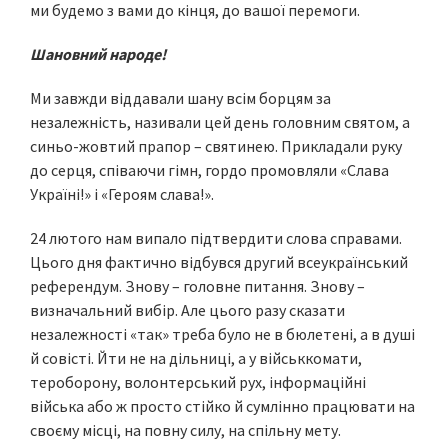
ми будемо з вами до кінця, до вашої перемоги.
Шановний народе!
Ми завжди віддавали шану всім борцям за
незалежність, називали цей день головним святом, а
синьо-жовтий прапор – святинею. Прикладали руку
до серця, співаючи гімн, гордо промовляли «Слава
Україні!» і «Героям слава!».
24 лютого нам випало підтвердити слова справами.
Цього дня фактично відбувся другий всеукраїнський
референдум. Знову – головне питання. Знову –
визначальний вибір. Але цього разу сказати
незалежності «так» треба було не в бюлетені, а в душі
й совісті. Йти не на дільниці, а у військкомати,
тероборону, волонтерський рух, інформаційні
війська або ж просто стійко й сумлінно працювати на
своєму місці, на повну силу, на спільну мету.