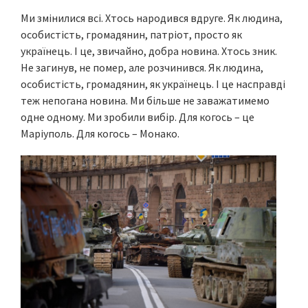
Ми змінилися всі. Хтось народився вдруге. Як людина,
особистість, громадянин, патріот, просто як
українець. І це, звичайно, добра новина. Хтось зник.
Не загинув, не помер, але розчинився. Як людина,
особистість, громадянин, як українець. І це насправді
теж непогана новина. Ми більше не заважатимемо
одне одному. Ми зробили вибір. Для когось – це
Маріуполь. Для когось – Монако.