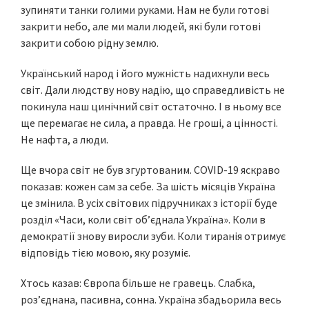
зупиняти танки голими руками. Нам не були готові
закрити небо, але ми мали людей, які були готові
закрити собою рідну землю.
Український народ і його мужність надихнули весь
світ. Дали людству нову надію, що справедливість не
покинула наш цинічний світ остаточно. І в ньому все
ще перемагає не сила, а правда. Не гроші, а цінності.
Не нафта, а люди.
Ще вчора світ не був згуртованим. COVID-19 яскраво
показав: кожен сам за себе. За шість місяців Україна
це змінила. В усіх світових підручниках з історії буде
розділ «Часи, коли світ об’єднала Україна». Коли в
демократії знову виросли зуби. Коли тиранія отримує
відповідь тією мовою, яку розуміє.
Хтось казав: Європа більше не гравець. Слабка,
роз’єднана, пасивна, сонна. Україна збадьорила весь