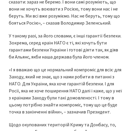
сказати: зараз не беремо. І вони самі розуміють, що
вони не хочуть воювати з Росією, тому вони нас і не
беруть. Ми всі вже розуміємо. Нас не беруть, тому що
бояться Росію», – сказав Володимир Зеленський.
У такому разі, за його словами, є інші гарантії безпеки.
Зокрема, серед країн НАТО є ті, які хочуть бути
гарантами безпеки України і готові діяти так, як діяв
би Альянс, якби наша держава була його членом.
«І я вважаю що це нормальний компроміс для всіх: для
Заходу, який не знає, що з нами робити в питанні з
НАТО. Для України, яка хоче гарантій безпеки. І для
Росії, яка не хоче поширення НАТО далі і каже, що у неї
з країнами Заходу були такі домовленості. І тому в
цьому потрібно знайти компроміс, тому що це буде
точка в закінченні війни», – зазначив Президент.
Щодо окупованих територій Криму та Донбасу, то,