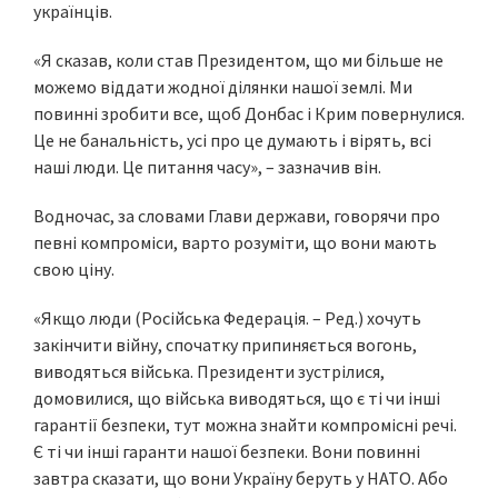
українців.
«Я сказав, коли став Президентом, що ми більше не
можемо віддати жодної ділянки нашої землі. Ми
повинні зробити все, щоб Донбас і Крим повернулися.
Це не банальність, усі про це думають і вірять, всі
наші люди. Це питання часу», – зазначив він.
Водночас, за словами Глави держави, говорячи про
певні компроміси, варто розуміти, що вони мають
свою ціну.
«Якщо люди (Російська Федерація. – Ред.) хочуть
закінчити війну, спочатку припиняється вогонь,
виводяться війська. Президенти зустрілися,
домовилися, що війська виводяться, що є ті чи інші
гарантії безпеки, тут можна знайти компромісні речі.
Є ті чи інші гаранти нашої безпеки. Вони повинні
завтра сказати, що вони Україну беруть у НАТО. Або