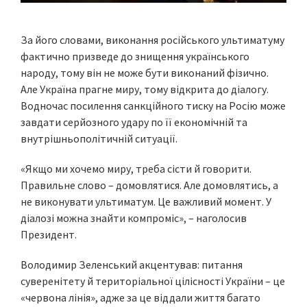
За його словами, виконання російського ультиматуму
фактично призведе до знищення українського
народу, тому він не може бути виконаний фізично.
Але Україна прагне миру, тому відкрита до діалогу.
Водночас посилення санкційного тиску на Росію може
завдати серйозного удару по її економічній та
внутрішньополітичній ситуації.
«Якщо ми хочемо миру, треба сісти й говорити.
Правильне слово – домовлятися. Але домовлятись, а
не виконувати ультиматум. Це важливий момент. У
діалозі можна знайти компроміс», – наголосив
Президент.
Володимир Зеленський акцентував: питання
суверенітету й територіальної цілісності України – це
«червона лінія», адже за це віддали життя багато