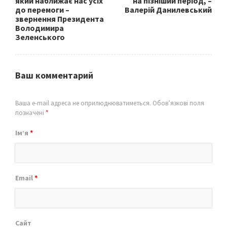
який наближає нас усіх
на пізніший період, –
до перемоги –
Валерій Данилевський
звернення Президента
Володимира
Зеленського
Ваш комментарий
Ваша e-mail адреса не оприлюднюватиметься.
Обов’язкові поля
позначені
*
Ім’я
*
Email
*
Сайт