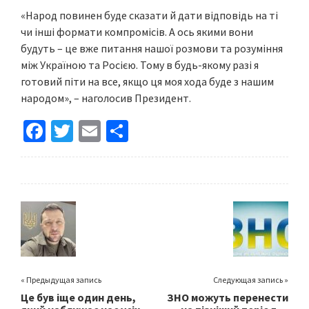
«Народ повинен буде сказати й дати відповідь на ті
чи інші формати компромісів. А ось якими вони
будуть – це вже питання нашої розмови та розуміння
між Україною та Росією. Тому в будь-якому разі я
готовий піти на все, якщо ця моя хода буде з нашим
народом», – наголосив Президент.
Fa
T
E
S
ce
wi
m
h
b
tt
ai
ar
o
er
l
e
o
k
« Предыдущая запись
Следующая запись »
Це був іще один день,
ЗНО можуть перенести