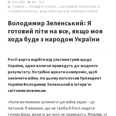
22.03.2022
465
0
ГЛАВНАЯ
→
ПРЕЗИДЕНТ УКРАЇНИ
→
ВОЛОДИМИР ЗЕЛЕНСЬКИЙ: Я
ГОТОВИЙ ПІТИ НА ВСЕ, ЯКЩО МОЯ ХОДА БУДЕ З НАРОДОМ УКРАЇНИ
Володимир Зеленський: Я
готовий піти на все, якщо моя
хода буде з народом України
Росії варто відійти від ультиматумів щодо
України, адже вони не приведуть до жодного
результату. Потрібно шукати компроміс, щоб
закінчити війну. На цьому наголосив Президент
України Володимир Зеленський в інтерв’ю
світовим мовникам.
«Коли ми можемо зупинити цю війну зараз – це
питання. Я вважаю, що не треба й Росії кидати
гучних фраз, вони ні до чого не приведуть. Мовляв, «у