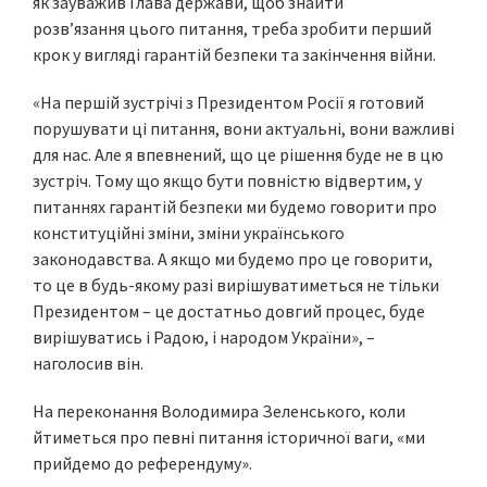
як зауважив Глава держави, щоб знайти
розв’язання цього питання, треба зробити перший
крок у вигляді гарантій безпеки та закінчення війни.
«На першій зустрічі з Президентом Росії я готовий
порушувати ці питання, вони актуальні, вони важливі
для нас. Але я впевнений, що це рішення буде не в цю
зустріч. Тому що якщо бути повністю відвертим, у
питаннях гарантій безпеки ми будемо говорити про
конституційні зміни, зміни українського
законодавства. А якщо ми будемо про це говорити,
то це в будь-якому разі вирішуватиметься не тільки
Президентом – це достатньо довгий процес, буде
вирішуватись і Радою, і народом України», –
наголосив він.
На переконання Володимира Зеленського, коли
йтиметься про певні питання історичної ваги, «ми
прийдемо до референдуму».