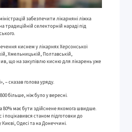
іністрацій забезпечити лікарняні ліжка
а традиційній селекторній нараді під
ького.
ечення киснем у лікарнях Херсонської
кій, Хмельницькій, Полтавській,
чив, що на закупівлю кисню для лікарень уже
», – сказав голова уряду.
00 більше, ніж було у вересні.
а 80% має бути здійснене якомога швидше.
і поцікавився станом підготовки до
Києві, Одесі та на Донеччині.