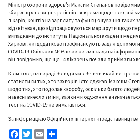
Міністр охорони здоров’я Максим Степанов повідомив
збирає пропозиції з регіонів, зокрема щодо того, які 
лікарів, коштів на зарплату та функціонування таких з
відзвітував, що відпрацьовуються маршрути щодо пе
випадками до інститутів Національної академії медичн
Харкові, які додатково профінансують задля допомоги 
COVID-19. Очільник МОЗ поки не зміг надати інформаці
він повідомив, що ще 14 лікарень почали приймати хв
Крім того, на нараді Володимир Зеленський гостро п
статистики тих, хто захворів і хто одужав. Максим Ст
щодо тих, хто подолав хворобу, оскільки багато людей 
навесні внесло зміни, за якими одужання визначаєть
тест на COVID-19 не вимагається.
За інформацією Офіційного інтернет-представництва 
Fa
T
E
S