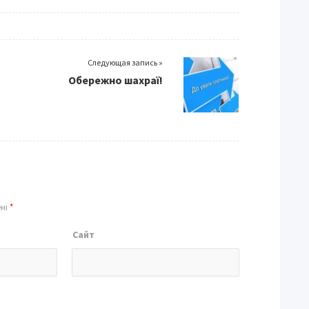
Следующая запись »
Обережно шахраї!
ені
*
Сайт