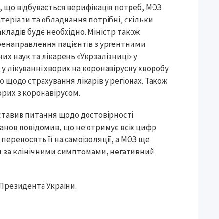
, що відбувається верифікація потреб, МОЗ
матеріали та обладнання потрібні, скільки
акладів буде необхідно. Міністр також
ренаправлення пацієнтів з ургентними
их наук та лікарень «Укрзалізниці» у
у лікуванні хворих на коронавірусну хворобу
ю щодо страхування лікарів у регіонах. Також
орих з коронавірусом.
оставив питання щодо достовірності
епанов повідомив, що не отримує всіх цифр
переносять її на самоізоляції, а МОЗ ще
ся за клінічними симптомами, негативний
Президента України.