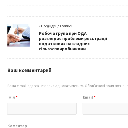
ce
wi
m
h
b
tt
ai
ar
o
er
l
e
« Предыдущая запись
o
Робоча група при ОДА
k
розглядає проблеми реєстрації
податкових накладних
сільгоспвиробниками
Ваш комментарий
Ваша e-mail адреса не оприлюднюватиметься.
Обов’язкові поля познач
Ім’я
*
Email
*
Коментар