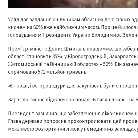
Уряд дав завдання очільникам обласних державних адм
киснем на 80% вже найближчим часом. Про це йшлося н
головуванням Президента України Володимира Зеленс
Прем’єр-міністр Денис Шмигаль повідомив, що забезп
області становить 85%, у Кіровоградській, Закарпатсь
Житомирській та Вінницькій областях – 50%. Він зазна
спрямовано 571 мільйон гривень.
«Є гроші, і всі процедури для закупівель були спрощені
Зараз до кисню підключено понад 16 тисяч ліжок – на 68
Президент зазначив, що забезпечення ліжок киснем н
Глава держави попросив проконтролювати цей процес 
можливого розгортання ліжок у немедичних закладах у 