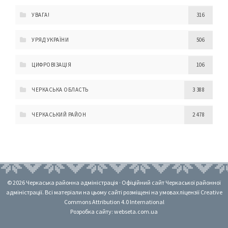
УВАГА!
316
УРЯД УКРАЇНИ
506
ЦИФРОВІЗАЦІЯ
106
ЧЕРКАСЬКА ОБЛАСТЬ
3 388
ЧЕРКАСЬКИЙ РАЙОН
2 478
© 2026 Черкаська районна адміністрація · Офіційний сайт Черкаської районної
адміністрації. Всі матеріали на цьому сайті розміщені на умовах ліцензії Creative
Commons Attribution 4.0 International
Розробка сайту: webseta.com.ua