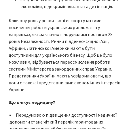
економіки; її декриміналізація та детінізація.
Ключову роль у розвиткові експорту матиме
посилення роботи українських дипломатів у
напрямках, які фактично ігнорувалися протягом 28
років Незалежності. Ринки південно-східної Азії,
Африки, Латинської Америки мають бути
доступними для українського бізнесу. Щоб це було
можливим, відбувається переосмислення роботи
системи Міністерства закордонних справ України.
Представники України мають усвідомлювати, що
вони є також і представниками економічних інтересів
України.
Що очікує медицину?
Передумовою підвищення доступності медичної
допомоги стане чіткий перелік гарантованих
медичних послуг та обґрунтовані стандарти їх