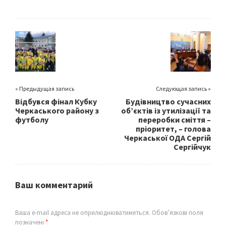
b
tt
ai
ar
o
er
l
e
o
k
« Предыдущая запись
Следующая запись »
Відбувся фінал Кубку
Будівництво сучасних
Черкаського району з
обʼєктів із утилізації та
футболу
переробки сміття –
пріоритет, – голова
Черкаської ОДА Сергій
Сергійчук
Ваш комментарий
Ваша e-mail адреса не оприлюднюватиметься.
Обов’язкові поля
позначені
*