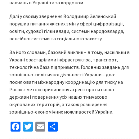
навчань в Україні та за кордоном.
Далі у своєму звернення Володимир Зеленський
порушив питання якісних змін у сфері цифровізації,
освіти, судової гілки влади, системи народовладдя,
пенсійної системи та соціального захисту.
За його словами, базовий виклик – в тому, наскільки в
Україні є застарілими інфраструктра, транспорт,
технологічна база підприємств. Головних завдань для
зовнішньо-політичної діяльності України – два:
посилювати міжнародну координацію для тиску на
Росію з метою припинення агресії проти нашої
держави і повернення усіх наших тимчасово
окупованих територій, а також розширення
зовнішньо-економічних можливостей України.
Fa
T
E
S
ce
wi
m
h