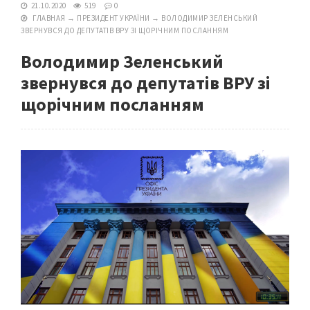
21.10.2020
519
0
ГЛАВНАЯ
→
ПРЕЗИДЕНТ УКРАЇНИ
→
ВОЛОДИМИР ЗЕЛЕНСЬКИЙ
ЗВЕРНУВСЯ ДО ДЕПУТАТІВ ВРУ ЗІ ЩОРІЧНИМ ПОСЛАННЯМ
Володимир Зеленський
звернувся до депутатів ВРУ зі
щорічним посланням