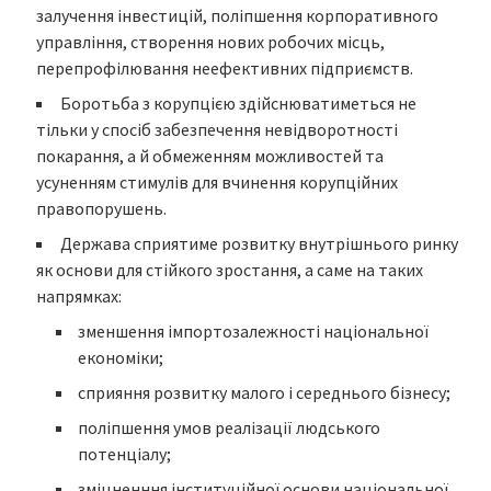
залучення інвестицій, поліпшення корпоративного
управління, створення нових робочих місць,
перепрофілювання неефективних підприємств.
Боротьба з корупцією здійснюватиметься не
тільки у спосіб забезпечення невідворотності
покарання, а й обмеженням можливостей та
усуненням стимулів для вчинення корупційних
правопорушень.
Держава сприятиме розвитку внутрішнього ринку
як основи для стійкого зростання, а саме на таких
напрямках:
зменшення імпортозалежності національної
економіки;
сприяння розвитку малого і середнього бізнесу;
поліпшення умов реалізації людського
потенціалу;
зміцненння інституційної основи національної