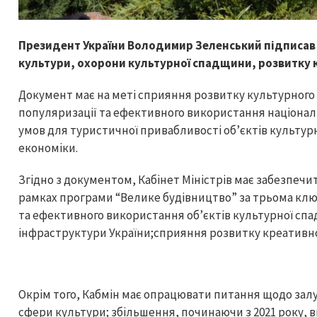
Президент України Володимир Зеленський підписав
культури, охорони культурної спадщини, розвитку к
Документ має на меті сприяння розвитку культурного 
популяризації та ефективного використання націонал
умов для туристичної привабливості об’єктів культу
економіки.
Згідно з документом, Кабінет Міністрів має забезпечи
рамках програми “Велике будівництво” за трьома к
та ефективного використання об’єктів культурної сп
інфраструктури України;сприяння розвитку креативно
Окрім того, Кабмін має опрацювати питання щодо за
сфери культури; збільшення, починаючи з 2021 року, ви