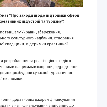
 Указ “Про заходи щодо підтримки сфери
реативних індустрій та туризму”.
потенціалу України, збереження,
ьного культурного надбання, створення
рної спадщини, підтримки креативної
ти розроблення та реалізацію заходів в
лючовими напрямами:охорони, відродження
адщини;розбудови сучасної туристичної
ї економіки.
лучення додаткових джерел фінансування
датків на її фінансування відповідно до