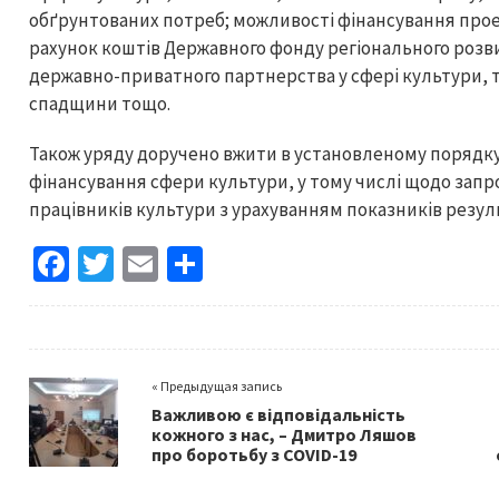
обґрунтованих потреб; можливості фінансування прое
рахунок коштів Державного фонду регіонального розв
державно-приватного партнерства у сфері культури, 
спадщини тощо.
Також уряду доручено вжити в установленому порядку
фінансування сфери культури, у тому числі щодо запр
працівників культури з урахуванням показників резуль
Fa
T
E
S
ce
wi
m
h
b
tt
ai
ar
o
er
l
e
« Предыдущая запись
o
Важливою є відповідальність
k
кожного з нас, – Дмитро Ляшов
про боротьбу з COVID-19