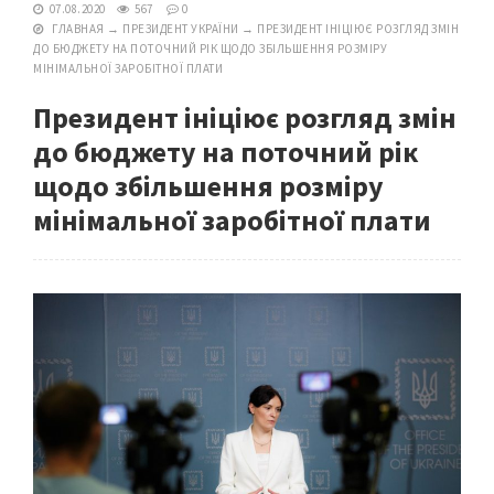
07.08.2020
567
0
ГЛАВНАЯ
→
ПРЕЗИДЕНТ УКРАЇНИ
→
ПРЕЗИДЕНТ ІНІЦІЮЄ РОЗГЛЯД ЗМІН
ДО БЮДЖЕТУ НА ПОТОЧНИЙ РІК ЩОДО ЗБІЛЬШЕННЯ РОЗМІРУ
МІНІМАЛЬНОЇ ЗАРОБІТНОЇ ПЛАТИ
Президент ініціює розгляд змін
до бюджету на поточний рік
щодо збільшення розміру
мінімальної заробітної плати