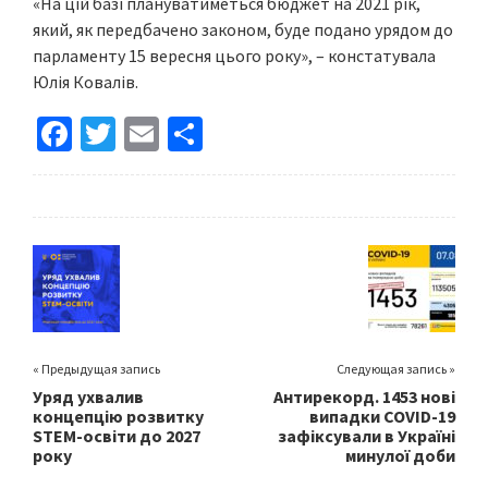
«На цій базі плануватиметься бюджет на 2021 рік,
який, як передбачено законом, буде подано урядом до
парламенту 15 вересня цього року», – констатувала
Юлія Ковалів.
Fa
T
E
S
ce
wi
m
h
b
tt
ai
ar
o
er
l
e
o
k
« Предыдущая запись
Следующая запись »
Уряд ухвалив
Антирекорд. 1453 нові
концепцію розвитку
випадки COVID-19
STEM-освіти до 2027
зафіксували в Україні
року
минулої доби