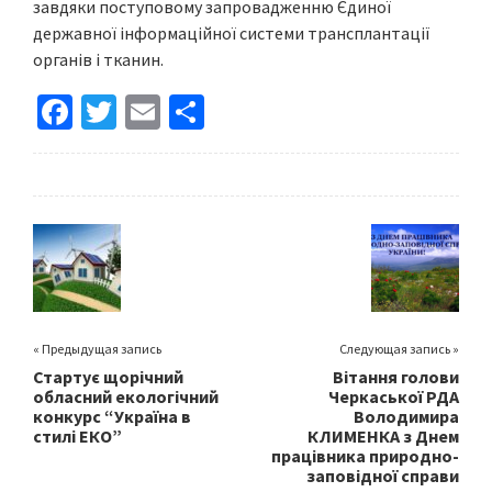
завдяки поступовому запровадженню Єдиної
державної інформаційної системи трансплантації
органів і тканин.
Fa
T
E
S
ce
wi
m
h
b
tt
ai
ar
o
er
l
e
o
k
« Предыдущая запись
Следующая запись »
Стартує щорічний
Вітання голови
обласний екологічний
Черкаської РДА
конкурс “Україна в
Володимира
стилі ЕКО”
КЛИМЕНКА з Днем
працівника природно-
заповідної справи