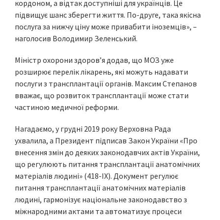
кордоном, а відтак доступніші для українців. Це
підвищує шанс зберегти життя. По-друге, така якісна
послуга за нижчу ціну може привабити іноземців», –
наголосив Володимир Зеленський.
Міністр охорони здоров’я додав, що МОЗ уже
розширює перелік лікарень, які можуть надавати
послуги з трансплантації органів. Максим Степанов
вважає, що розвиток трансплантації може стати
частиною медичної реформи.
Нагадаємо, у грудні 2019 року Верховна Рада
ухвалила, а Президент підписав Закон України «Про
внесення змін до деяких законодавчих актів України,
що регулюють питання трансплантації анатомічних
матеріалів людині» (418-IX). Документ регулює
питання трансплантації анатомічних матеріалів
людині, гармонізує національне законодавство з
міжнародними актами та автоматизує процеси