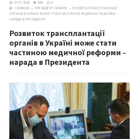
07.07.2020
488
0
ГЛАВНАЯ
→
ПРЕЗИДЕНТ УКРАЇНИ
→
РОЗВИТОК ТРАНСПЛАНТАЦІЇ
ОРГАНІВ В УКРАЇНІ МОЖЕ СТАТИ ЧАСТИНОЮ МЕДИЧНОЇ РЕФОРМИ –
НАРАДА В ПРЕЗИДЕНТА
Розвиток трансплантації
органів в Україні може стати
частиною медичної реформи –
нарада в Президента