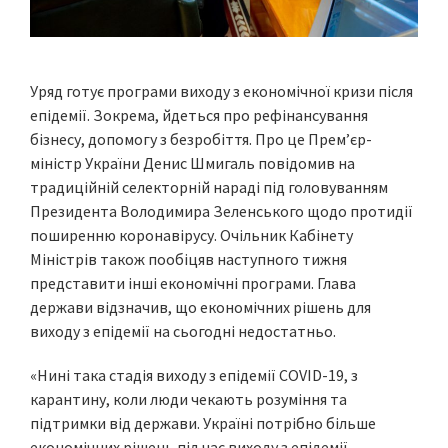
Уряд готує програми виходу з економічної кризи після
епідемії. Зокрема, йдеться про рефінансування
бізнесу, допомогу з безробіття. Про це Прем’єр-
міністр України Денис Шмигаль повідомив на
традиційній селекторній нараді під головуванням
Президента Володимира Зеленського щодо протидії
поширенню коронавірусу. Очільник Кабінету
Міністрів також пообіцяв наступного тижня
представити інші економічні програми. Глава
держави відзначив, що економічних рішень для
виходу з епідемії на сьогодні недостатньо.
«Нині така стадія виходу з епідемії COVID-19, з
карантину, коли люди чекають розуміння та
підтримки від держави. Україні потрібно більше
економічних рішень під час виходу з епідемії.