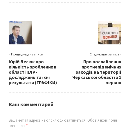
ce
wi
m
h
b
tt
ai
ar
o
er
l
e
o
k
« Предыдущая запись
Следующая запись »
Юрій Лесюк про
Про послаблення
кількість зроблених в
протиепідемічних
області ПЛР-
заходів на території
досліджень та їхні
Черкаської області з 1
результати (ГРАФІКИ)
червня
Ваш комментарий
Ваша e-mail адреса не оприлюднюватиметься.
Обов’язкові поля
позначені
*