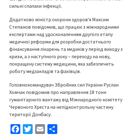
сильні спалахи інфекції.
Додатково міністр охорони здоров’я Максим
Степанов повідомив, що працює з міжнародними
експертами над удосконаленням другого етапу
медичної реформи для розробки достатнього
фінансування лікарень та медиків у період виходу з
кризи, а з наступного року – переходу на нову,
покращену систему медицини, яка забезпечить
роботу медзакладів та фахівців.
Головнокомандувач Збройних сил України Руслан
Хомчак повідомив про направлення 18 тонн
гуманітарного вантажу від Міжнародного комітету
Червоного Хреста на непідконтрольну частину
території Донбасу.
Fa
T
E
S