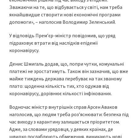
Зважаючи на те, що відбувається у світі, нам треба
якнайшвидше створити нові економічні програми
допомоги», – наголосив Володимир Зеленський.
У відповідь Прем’єр-міністр повідомив, що уряд
підраховує втрати від наслідків епідемії
коронавірусу.
Денис Шмигаль додав, що, попри чутки, комунальні
платежі не зростатимуть. Також він зазначив, що вже
майже тиждень держава перебуває на так званому
плато: щоденна кількість тих, хто одужав від
коронавірусу, дорівнює кількості інфікованих.
Водночас міністр внутрішніх справ Арсен Аваков
наголосив, що людям треба роз’яснювати: безпека під
час виходу з карантину залишається пріоритетом.
Адже, за словами урядовця, у деяких країнах, де
швидко послаблюють обмеження, виникають нові