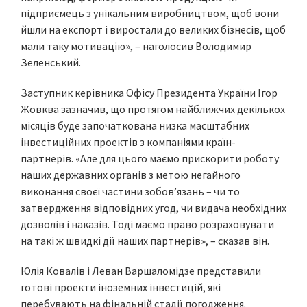
підприємець з унікальним виробництвом, щоб вони
йшли на експорт і виростали до великих бізнесів, щоб
мали таку мотивацію», – наголосив Володимир
Зеленський.
Заступник керівника Офісу Президента України Ігор
Жовква зазначив, що протягом найближчих декількох
місяців буде започаткована низка масштабних
інвестиційних проектів з компаніями країн-
партнерів. «Але для цього маємо прискорити роботу
наших державних органів з метою негайного
виконання своєї частини зобов’язань – чи то
затвердження відповідних угод, чи видача необхідних
дозволів і наказів. Тоді маємо право розраховувати
на такі ж швидкі дії наших партнерів», – сказав він.
Юлія Ковалів і Леван Варшаломідзе представили
готові проекти іноземних інвестицій, які
перебувають на фінальній стадії погодження.