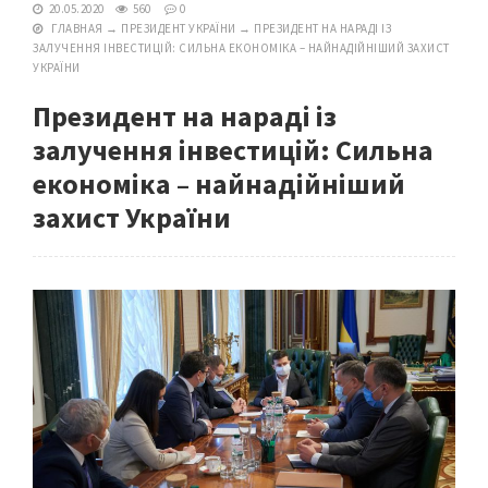
20.05.2020
560
0
ГЛАВНАЯ
→
ПРЕЗИДЕНТ УКРАЇНИ
→
ПРЕЗИДЕНТ НА НАРАДІ ІЗ
ЗАЛУЧЕННЯ ІНВЕСТИЦІЙ: СИЛЬНА ЕКОНОМІКА – НАЙНАДІЙНІШИЙ ЗАХИСТ
УКРАЇНИ
Президент на нараді із
залучення інвестицій: Сильна
економіка – найнадійніший
захист України