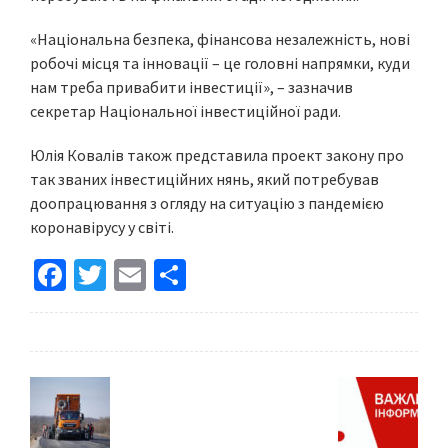
«Національна безпека, фінансова незалежність, нові
робочі місця та інновації – це головні напрямки, куди
нам треба привабити інвестиції», – зазначив
секретар Національної інвестиційної ради.
Юлія Ковалів також представила проект закону про
так званих інвестиційних нянь, який потребував
доопрацювання з огляду на ситуацію з пандемією
коронавірусу у світі.
Fa
T
E
S
ce
wi
m
h
b
tt
ai
ar
o
er
l
e
o
k