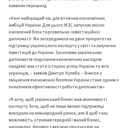
наявних перешкод.
«Нині найкращий час для втілення економічних
амбіцій України. Для цього МЗС запускає якісно
оновлений блок торговельно-інвестиційної
дипломатії. Ми зосередимося на двох пріоритетах:
підтримці українського експорту у світі та залученні
інвестицій до України. Зусиллями українських
дипломатів подолання економічних наслідків
пандемії має стати історією успіху України та всіх
українців, – заявив Дмитро Кулеба. – Внесок у
зміцнення економічної безпеки України стане одним з
показників ефективності роботи дипломатів».
«Я хочу, щоб український бізнес мав можливості
експорту. Хочу, щоб не лише великі підприємці
виходили на міжнародний ринок, але й щоб таку
можливість отримав середній і малий бізнес,
наприклад, фермер з якісною продукцією чи