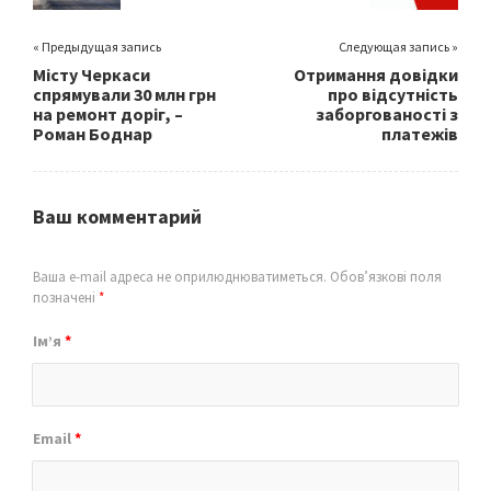
« Предыдущая запись
Следующая запись »
Місту Черкаси
Отримання довідки
спрямували 30 млн грн
про відсутність
на ремонт доріг, –
заборгованості з
Роман Боднар
платежів
Ваш комментарий
Ваша e-mail адреса не оприлюднюватиметься.
Обов’язкові поля
позначені
*
Ім’я
*
Email
*