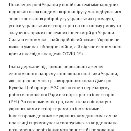
Посилення ролі України у новій системі міжнародних
відносин після пандемії коронавірусу має відбуватися
через зростання добробуту українських громадян,
успіхи українських експортерів на світовому ринку та
залучення прямих іноземних інвестицій до України.
Сильна економіка – найнадійніший захист України не
лише в умовах гібридної війни, а й під час економічної
кризи внаслідок пандемії COVID-19».
Глава держави підтримав перезавантаження
економічного напряму зовнішньої політики України,
яке ініціював міністр закордонних справ Дмитро
Кулеба. Цей процес МЗС розпочне з перезапуску
роботи оновленої Ради експортерів та інвесторів
(РЕІ). За словами міністра, саме тісна співпраця з
українськими експортерами та іноземними
інвесторами допоможе українським дипломатам на
практиці спрямовувати свої зусилля за кордоном на
розширення необхідних можливостей і подолання