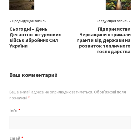
k
« Предыдущая запись
Следующая запись »
Сьогодні – День
Підприємства
Десантно-штурмових
Черкащини отримали
військ Збройних Сил
гранти від держави на
України
розвиток тепличного
господарства
Ваш комментарий
Ваша e-mail адреса не оприлюднюватиметься.
Обов’язкові поля
позначені
*
Ім’я
*
Email
*