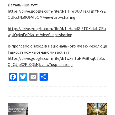
Детальніше тут:
https://drive.google.com/file/d/1HFW0UOTeXTgfYMyYZ
QUkaJNa9QFVlpQM/view?usp=sharing
https://drive.google.com/file/d/1dHahdGjFTDXekd_CRu
wjUOykqEaP6a_m/view?usp=sharing
Із програмою заходів Національного музею Резолюції
Гідності можна ознайомитися тут:
https://drive.google.com/file/d/1wXeiTuHPGBKqU6lYss
OgQJip32Kc0QMQ/view?usp=sharing
Fa
T
E
S
ce
wi
m
h
b
tt
ai
ar
o
er
l
e
o