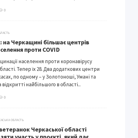
0
БЛАСТЬ
: на Черкащині більшає центрів
аселення проти COVID
кцинації населення проти коронавірусу
ласті. Тепер їх 28. Два додаткових центри
асах, по одному – у Золотоноші, Умані та
 відкритті найбільшого в області...
0
КАСЬКА ОБЛАСТЬ
 ветеранок Черкаської області
яти участь у проєкті, який дає