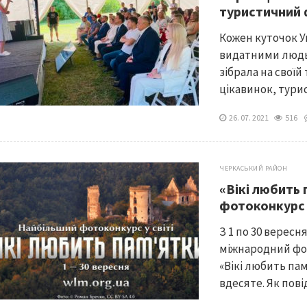
туристичний
Кожен куточок Ук
видатними людь
зібрала на своїи
цікавинок, турис
26. 07. 2021
516
ЧЕРКАСЬКИЙ РАЙОН
«Вікі любить 
фотоконкурс 
З 1 по 30 вересн
міжнародний фо
«Вікі любить пам
вдесяте. Як пові