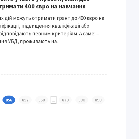
тримати 400 євро на навчання
х дій можуть отримати грант до 400 євро на
іфікації, підвищення кваліфікації або
відповідають певним критеріям. А саме: –
ня УБД, проживають на...
856
857
858
...
870
880
890