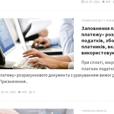
26. 07. 2021
433
УПРАВЛІННЯ ДПС У ЧЕРКА
Заповнення п
платежу» роз
податків, збо
платників, вк
використовую
При сплаті, зокр
платник податкі
латежу» розрахункового документа з урахуванням вимог р
Призначення...
26. 07. 2021
478
0
ЧЕРКАСЬКА ОБЛАСТЬ