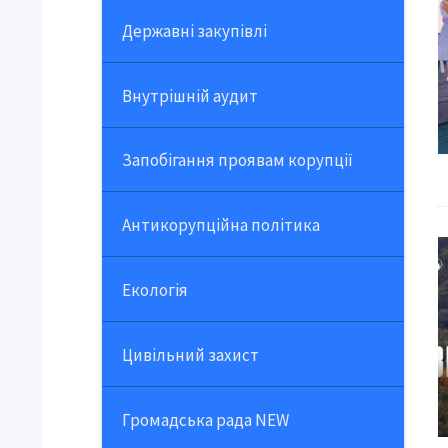
Державні закупівлі
Внутрішній аудит
Запобігання проявам корупції
Антикорупційна політика
Екологія
Цивільний захист
Громадська рада NEW