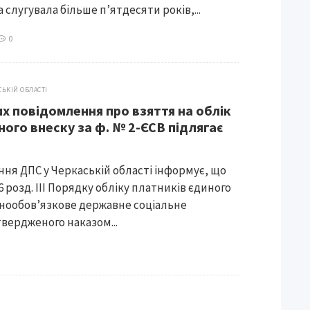
 слугувала більше п’ятдесяти років,...
0
СЬКІЙ ОБЛАСТІ
их повідомлення про взяття на облік
ого внеску за ф. № 2-ЄСВ підлягає
ння ДПС у Черкаській області інформує, що
 6 розд. ІІІ Порядку обліку платників єдиного
ьнообов’язкове державне соціальне
твердженого наказом...