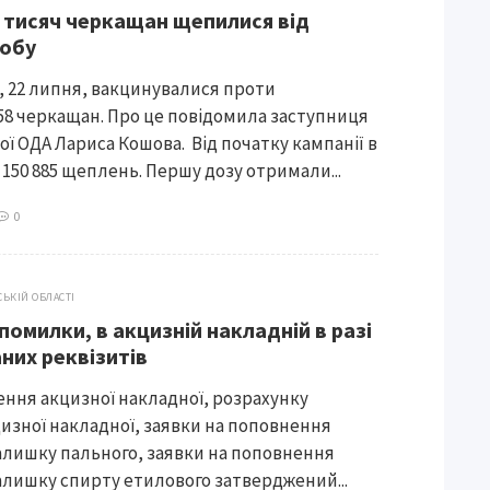
 тисяч черкащан щепилися від
добу
, 22 липня, вакцинувалися проти
158 черкащан. Про це повідомила заступниця
ої ОДА Лариса Кошова. Від початку кампанії в
 150 885 щеплень. Першу дозу отримали...
0
СЬКІЙ ОБЛАСТІ
омилки, в акцизній накладній в разі
них реквізитів
ння акцизної накладної, розрахунку
изної накладної, заявки на поповнення
алишку пального, заявки на поповнення
алишку спирту етилового затверджений...