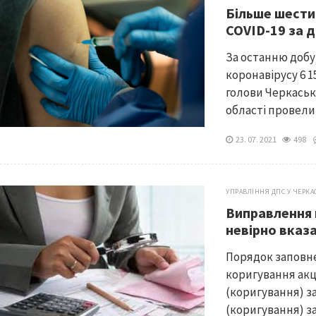
Більше шести
COVID-19 за 
За останню добу
коронавірусу 6 
голови Черкаськ
області провели
23. 07. 2021
498
УПРАВЛІННЯ ДПС У ЧЕРКА
Виправлення п
невірно вказа
Порядок заповне
коригування акц
(коригування) з
(коригування) з