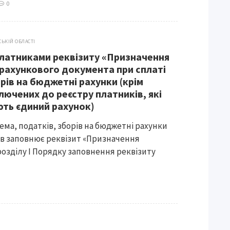
0
СЬКІЙ ОБЛАСТІ
латниками реквізиту «Призначення
рахункового документа при сплаті
рів на бюджетні рахунки (крім
лючених до реєстру платників, які
ть єдиний рахунок)
ема, податків, зборів на бюджетні рахунки
в заповнює реквізит «Призначення
озділу І Порядку заповнення реквізиту