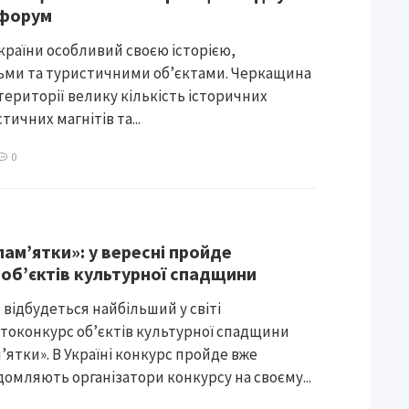
 форум
раїни особливий своєю історією,
ми та туристичними об’єктами. Черкащина
̆ території велику кількість історичних
тичних магнітів та...
0
пам’ятки»: у вересні пройде
об’єктів культурної спадщини
я відбудеться найбільший у світі
токонкурс об’єктів культурної спадщини
’ятки». В Україні конкурс пройде вже
домляють організатори конкурсу на своєму...