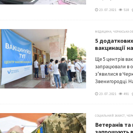
23. 07. 2021
518
МЕДИЦИНА
,
ЧЕРКАСЬКА О
5 додаткових
вакцинації н
Ще 5 центрів ва
запрацювали в об
з’явилися в Черк
Звенигородці. На
23. 07. 2021
491
СОЦІАЛЬНИЙ ЗАХИСТ
,
ЧЕР
Ветеранів та
запрошують вз