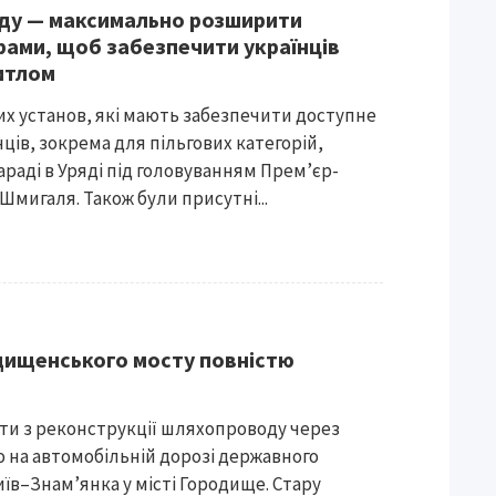
ду — максимально розширити
грами, щоб забезпечити українців
итлом
х установ, які мають забезпечити доступне
ців, зокрема для пільгових категорій,
араді в Уряді під головуванням Прем’єр-
Шмигаля. Також були присутні...
дищенського мосту повністю
ти з реконструкції шляхопроводу через
ю на автомобільній дорозі державного
иїв–Знам’янка у місті Городище. Стару