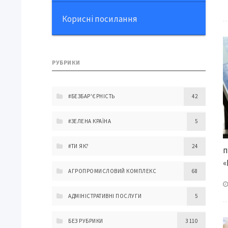
Корисні посилання
РУБРИКИ
#БЕЗБАР'ЄРНІСТЬ
42
#ЗЕЛЕНА КРАЇНА
5
#ТИ ЯК?
24
п
«
АГРОПРОМИСЛОВИЙ КОМПЛЕКС
68
АДМІНІСТРАТИВНІ ПОСЛУГИ
5
БЕЗ РУБРИКИ
3 110