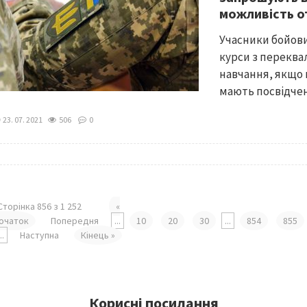
можливість о
Учасники бойови
курси з переквал
навчання, якщо 
мають посвідчен
23. 07. 2021
506
0
Сторінка 856 з 1 252
«
очаток
Попередня
...
10
20
30
...
854
855
...
Наступна
Кінець »
Корисні посилання