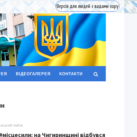
Версія для людей з вадами зору
РЕЯ
ВІДЕОГАЛЕРЕЯ
КОНТАКТИ
ин
КАСЬКИЙ РАЙОН
#місцесили: на Чигиринщині відбувся