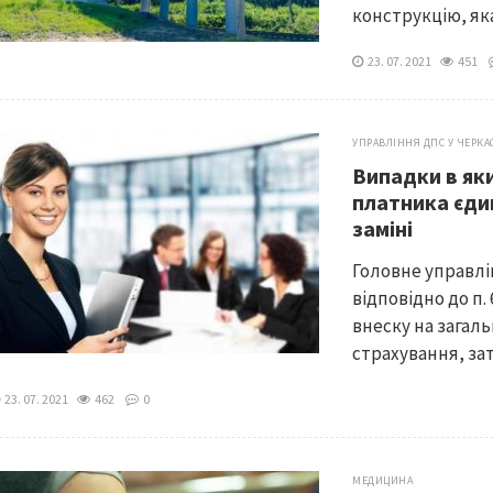
конструкцію, яка
23. 07. 2021
451
УПРАВЛІННЯ ДПС У ЧЕРКА
Випадки в як
платника єдин
заміні
Головне управлі
відповідно до п.
внеску на загал
страхування, за
23. 07. 2021
462
0
МЕДИЦИНА