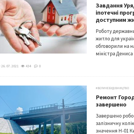
Завдання Уря
іпотечні про
доступним ж
Роботу державни
житло для україн
обговорили на н
міністра Дениса 
26. 07. 2021
434
0
#ВЕЛИКЕБУДІВНИЦТВО
Ремонт Горо
завершено
Завершено робо
залізничну колі
значення Н-01 К