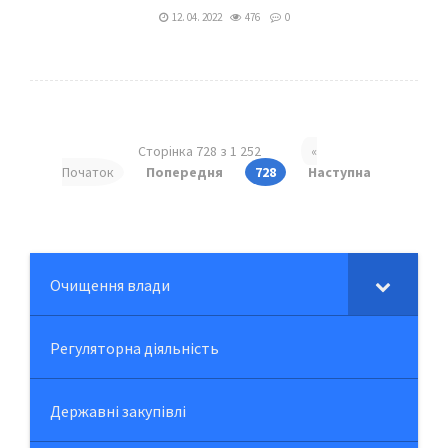
12. 04. 2022
476
0
Сторінка 728 з 1 252
«
Початок
Попередня
728
Наступна
Очищення влади
Регуляторна діяльність
Державні закупівлі