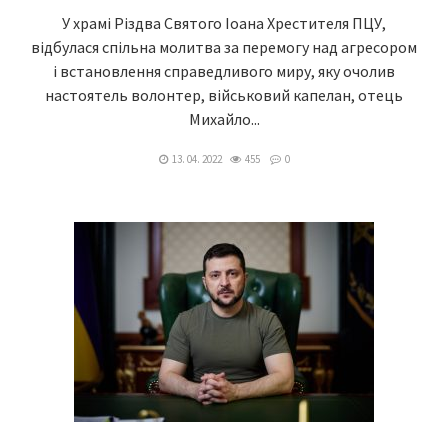
У храмі Різдва Святого Іоана Хрестителя ПЦУ,
відбулася спільна молитва за перемогу над агресором
і встановлення справедливого миру, яку очолив
настоятель волонтер, військовий капелан, отець
Михайло...
13. 04. 2022
455
0