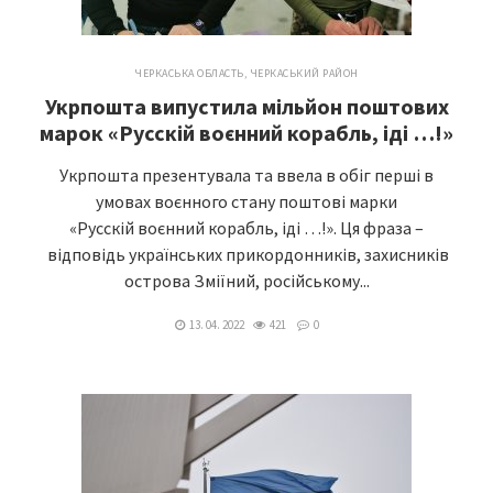
ЧЕРКАСЬКА ОБЛАСТЬ
,
ЧЕРКАСЬКИЙ РАЙОН
Укрпошта випустила мільйон поштових
марок «Русскій воєнний корабль, іді …!»
Укрпошта презентувала та ввела в обіг перші в
умовах воєнного стану поштові марки
«Русскій воєнний корабль, іді …!». Ця фраза –
відповідь українських прикордонників, захисників
острова Зміїний, російському...
13. 04. 2022
421
0