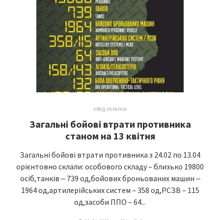
УРЯД УКРАЇНИ
Загальні бойові втрати противника
станом на 13 квітня
Загальні бойові втрати противника з 24.02 по 13.04
орієнтовно склали: особового складу – близько 19800
осіб,танків ‒ 739 од,бойових броньованих машин ‒
1964 од,артилерійських систем – 358 од,РСЗВ – 115
од,засоби ППО – 64...