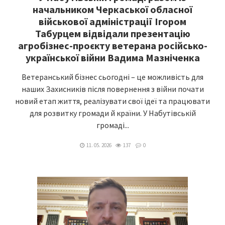
начальником Черкаської обласної
військової адміністрації Ігором
Табурцем відвідали презентацію
агробізнес-проєкту ветерана російсько-
української війни Вадима Мазніченка
Ветеранський бізнес сьогодні – це можливість для
наших Захисників після повернення з війни почати
новий етап життя, реалізувати свої ідеї та працювати
для розвитку громади й країни. У Набутівській
громаді...
11. 05. 2026
137
0