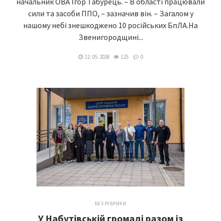
начальник ОВА Ігор Табурець. – В області працювали
сили та засоби ППО, – зазначив він. – Загалом у
нашому небі знешкоджено 10 російських БпЛА.На
Звенигородщині...
12. 05. 2026
125
0
БЕЗ РУБРИКИ
У Набутівській громаді разом із