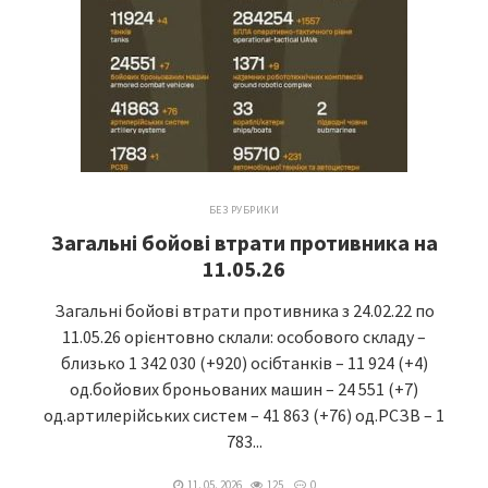
БЕЗ РУБРИКИ
Загальні бойові втрати противника на
11.05.26
Загальні бойові втрати противника з 24.02.22 по
11.05.26 орієнтовно склали: особового складу –
близько 1 342 030 (+920) осібтанків – 11 924 (+4)
од.бойових броньованих машин – 24 551 (+7)
од.артилерійських систем – 41 863 (+76) од.РСЗВ – 1
783...
11. 05. 2026
125
0