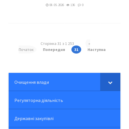
08. 05. 2026
136
0
Сторінка 31 з 1 253
«
Початок
Попередня
31
Наступна
Очищення влади
Регуляторна діяльність
Державні закупівлі