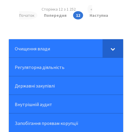
Сторінка 12 з 1 252
«
Початок
Попередня
12
Наступна
Очищення влади
Регуляторна діяльність
Державні закупівлі
Внутрішній аудит
Запобігання проявам корупції