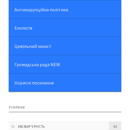
Антикорупційна політика
Екологія
Цивільний захист
Громадська рада NEW
Корисні посилання
РУБРИКИ
#БЕЗБАР'ЄРНІСТЬ
42