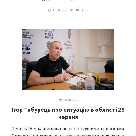
30. 06. 2026
118
0
БЕЗ РУБРИКИ
Ігор Табурець про ситуацію в області 29
червня
День на Черкащині минає з повітряними тривогами.
Зокрема, попередження про загрозу оголошували в