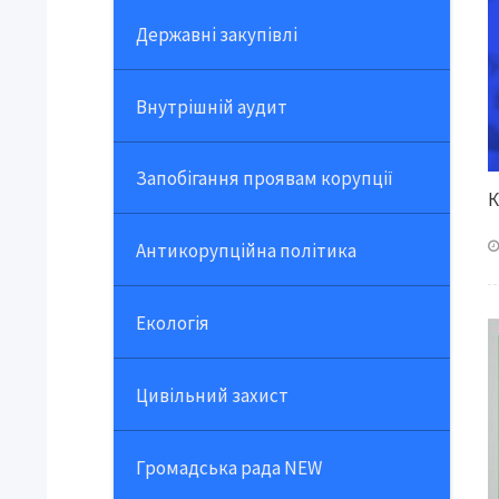
Державні закупівлі
Внутрішній аудит
Запобігання проявам корупції
К
Антикорупційна політика
Екологія
Цивільний захист
Громадська рада NEW