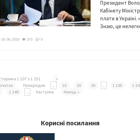
Президент Воло
Кабінету Міністр
плати в Україні.
Знаю, це нелегко
30. 06. 2020
570
0
Сторінка 1 107 з 1 252
«
очаток
Попередня
...
10
20
30
...
1 105
1 1
1 140
...
Наступна
Кінець »
Корисні посилання