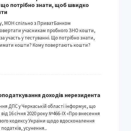
 що потрібно знати, щоб швидко
шти
ку, МОН спільно з ПриватБанком
овертати учасникам пробного ЗНО кошти,
за участь у тестуванні. Що потрібно знати,
имати кошти? Кому повертають кошти?
оподаткування доходів нерезидента
ння ДПС у Черкаській області інформує, що
від 16 січня 2020 року №466-ІХ «Про внесення
вого кодексу України щодо вдосконалення
податків, усунення...