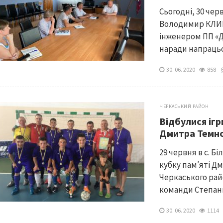
Сьогодні, 30 че
Володимир КЛИМ
інженером ПП «
наради напрацьо
30. 06. 2020
858
ЧЕРКАСЬКИЙ РАЙОН
Відбулися ігр
Дмитра Темно
29 червня в с. Б
кубку пам′яті Д
Черкаського рай
команди Степанкі
30. 06. 2020
111