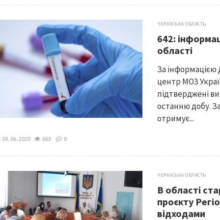
ЧЕРКАСЬКА ОБЛАСТЬ
642: інформац
області
За інформацією
центр МОЗ Україн
підтверджені ви
останню добу. За
отримує...
30. 06. 2020
663
0
ЧЕРКАСЬКА ОБЛАСТЬ
В області ст
проєкту Регі
відходами