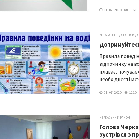
01. 07. 2020
116
УПРАВЛІННЯ ДСНС ПОВІД
Дотримуйтесь
Правила поведі
відпочинку на в
плаває, почуває 
необхідності мож
01. 07. 2020
121
ЧЕРКАСЬКИЙ РАЙОН
Голова Черк
зустрівся з 