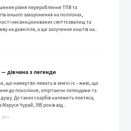
ьшення рівня перероблення ТПВ та
ів їхнього захоронення на полігонах,
ості несанкціонованих сміттєзвалищ та
ву на довкілля, а ще залучення коштів на...
 — дівчина з легенди
и, що намертво лежать в землі і є – живі, що
іння до покоління, огортаючи легендами та
душу. До таких скарбів належить поетеса,
Маруся Чурай, 395 років від...
3
0