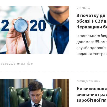
МЕДИЦИНА
З початку ді
обсязі НСЗУ 
Черкащини бл
Із загального б
допомоги 55-ом 
служба здоров’я 
надання екстрен
30. 06. 2020
663
0
ПРЕЗИДЕНТ УКРАЇНИ
На виконання
визначив гра
заробітної пл