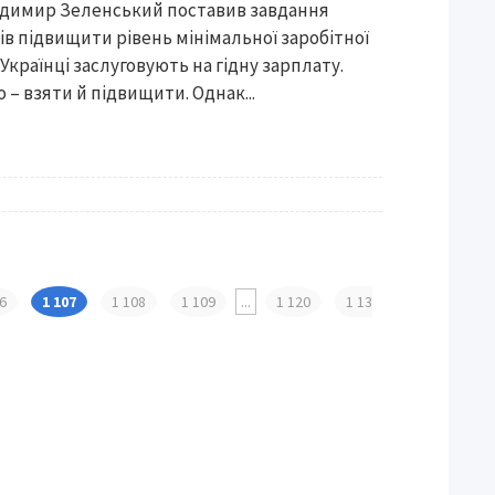
димир Зеленський поставив завдання
ів підвищити рівень мінімальної заробітної
 «Українці заслуговують на гідну зарплату.
 – взяти й підвищити. Однак...
06
1 107
1 108
1 109
...
1 120
1 13