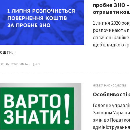
пробне ЗНО –
отримати ко
1 липня 2020 ро
розпочинають п
сплачені раніше 
щоб швидко отр
ошти...
01. 07. 2020
628
0
НОВЕ У ЗАКОНОДАВСТВІ
Особливості 
Головне управлі
Законом України 
змін до Податко
адміністрування 