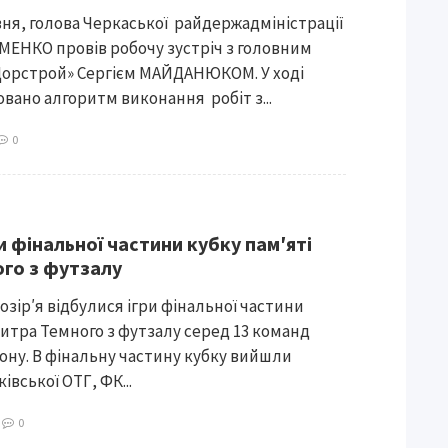
рвня, голова Черкаської райдержадміністрації
ЕНКО провів робочу зустріч з головним
Дорстрой» Сергієм МАЙДАНЮКОМ. У ході
вано алгоритм виконання робіт з...
0
и фінальної частини кубку пам′яті
го з футзалу
ілозір′я відбулися ігри фінальної частини
митра Темного з футзалу серед 13 команд
ону. В фінальну частину кубку вийшли
вської ОТГ, ФК...
4
0