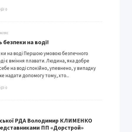
1
0
ОМЛЯЄ
 безпеки на воді!
нки на воді Першою умовою безпечного
оді є вміння плавати. Людина, яка добре
себе на воді спокійно, упевнено, у випадку
е надати допомогу тому, хто...
0
0
аської РДА Володимир КЛИМЕНКО
представниками ПП «Дорстрой»