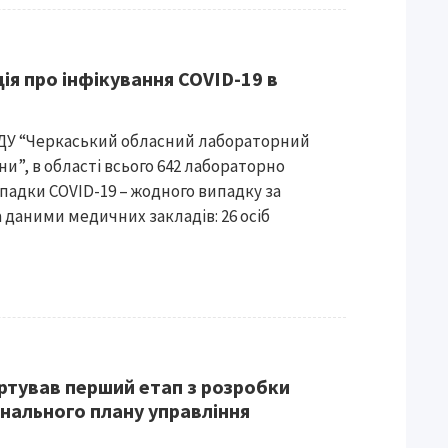
ія про інфікування COVID-19 в
 ДУ “Черкаський обласний лабораторний
и”, в області всього 642 лабораторно
падки COVID-19 – жодного випадку за
 даними медичних закладів: 26 осіб
артував перший етап з розробки
онального плану управління