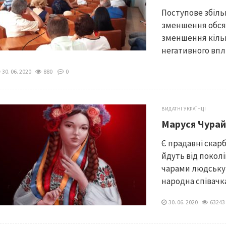
Поступове збіл
зменшення обсяг
зменшення кільк
негативного впли
30. 06. 2020
880
0
ВИДАТНІ УКРАЇНЦІ
Маруся Чурай
Є прадавні скарб
йдуть від покол
чарами людську 
народна співачка 
30. 06. 2020
6324