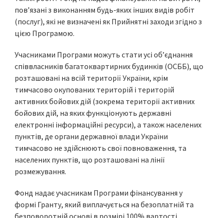
пов’язані з виконанням будь-яких інших видів робіт
(послуг), які не визначені як Прийнятні заходи згідно з
цією Програмою.
Учасниками Програми можуть стати усі об’єднання
співвласників багатоквартирних будинків (ОСББ), що
розташовані на всій території України, крім
тимчасово окупованих територій і територій
активних бойових дій (зокрема території активних
бойових дій, на яких функціонують державні
електронні інформаційні ресурси), а також населених
пунктів, де органи державної влади України
тимчасово не здійснюють свої повноваження, та
населених пунктів, що розташовані на лінії
розмежування.
Фонд надає учасникам Програми фінансування у
формі Гранту, який виплачується на безоплатній та
безповоротній основі в розмірі 100% вартості