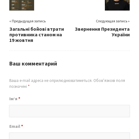
k
« Предыдущая запись
Следующая запись »
Загальні бойові втрати
Звернення Президента
противника станом на
України
19 жовтня
Ваш комментарий
Ваша e-mail адреса не оприлюднюватиметься.
Обов’язкові поля
позначені
*
Ім’я
*
Email
*