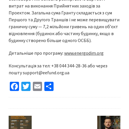
витрат на виконання Прийнятних заходів за
Проектом. Загальна сума Гранту складається з сум
Першого та Другого Траншів і не може перевищувати
граничну суму — 7,2 мільйони гривень на один об’єкт
відновлення (будинок або частину будинку, якщо в
будинку створено більше одного ОСББ).
Детальніше про програму:
www.energodim.org
Консультація за тел: +38 044 344-28-36 або через
пошту
support@eefund.org.ua
Fa
T
E
S
ce
wi
m
h
b
tt
ai
ar
o
er
l
e
o