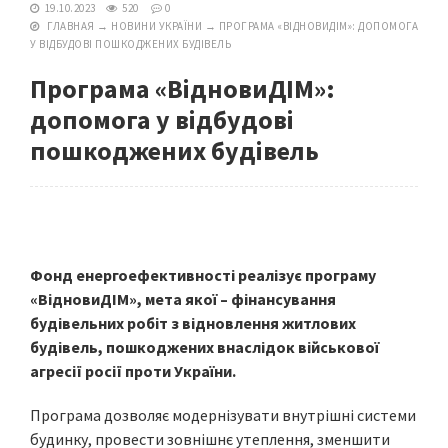
19.10.2023
520
0
ГЛАВНАЯ
→
НОВИНИ УКРАЇНИ
→
ПРОГРАМА «ВІДНОВИДІМ»: ДОПОМОГА
У ВІДБУДОВІ ПОШКОДЖЕНИХ БУДІВЕЛЬ
Програма «ВідновиДІМ»:
допомога у відбудові
пошкоджених будівель
Фонд енергоефективності реалізує програму
«ВідновиДІМ», мета якої – фінансування
будівельних робіт з відновлення житлових
будівель, пошкоджених внаслідок військової
агресії росії проти України.
Програма дозволяє модернізувати внутрішні системи
будинку, провести зовнішнє утеплення, зменшити