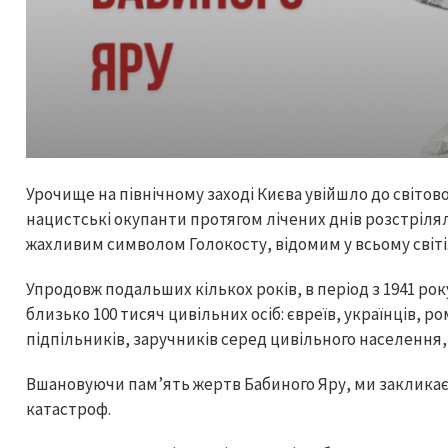
Урочище на північному заході Києва увійшло до світової 
нацистські окупанти протягом лічених днів розстрілял
жахливим символом Голокосту, відомим у всьому світі
Упродовж подальших кількох років, в період з 1941 рок
близько 100 тисяч цивільних осіб: євреїв, українців, 
підпільників, заручників серед цивільного населення,
Вшановуючи пам’ять жертв Бабиного Яру, ми закликає
катастроф.