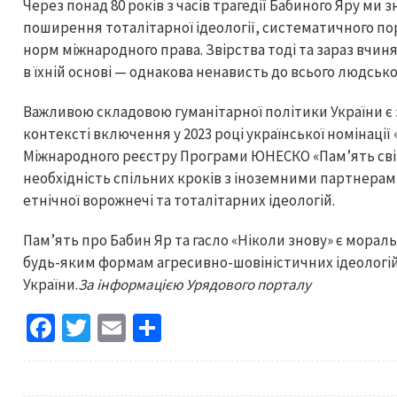
Через понад 80 років з часів трагедії Бабиного Яру ми 
поширення тоталітарної ідеології, систематичного п
норм міжнародного права. Звірства тоді та зараз вчи
в їхній основі — однакова ненависть до всього людсько
Важливою складовою гуманітарної політики України є 
контексті включення у 2023 році української номінаці
Міжнародного реєстру Програми ЮНЕСКО «Пам’ять сві
необхідність спільних кроків з іноземними партнера
етнічної ворожнечі та тоталітарних ідеологій.
Памʼять про Бабин Яр та гасло «Ніколи знову» є мора
будь-яким формам агресивно-шовіністичних ідеологій,
України.
За інформацією Урядового порталу
Fa
T
E
S
ce
wi
m
h
b
tt
ai
ar