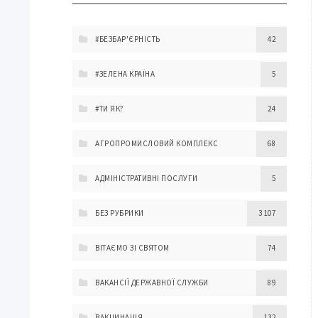
#БЕЗБАР'ЄРНІСТЬ
42
#ЗЕЛЕНА КРАЇНА
5
#ТИ ЯК?
24
АГРОПРОМИСЛОВИЙ КОМПЛЕКС
68
АДМІНІСТРАТИВНІ ПОСЛУГИ
5
БЕЗ РУБРИКИ
3 107
ВІТАЄМО ЗІ СВЯТОМ
74
ВАКАНСІЇ ДЕРЖАВНОЇ СЛУЖБИ
89
ВАКЦИНАЦІЯ
132