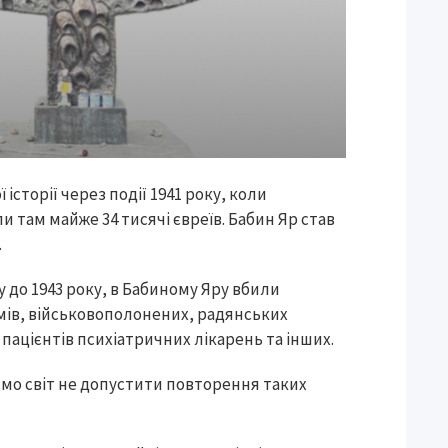
історії через події 1941 року, коли
и там майже 34 тисячі євреїв. Бабин Яр став
.
у до 1943 року, в Бабиному Яру вбили
ромів, військовополонених, радянських
 пацієнтів психіатричних лікарень та інших.
мо світ не допустити повторення таких