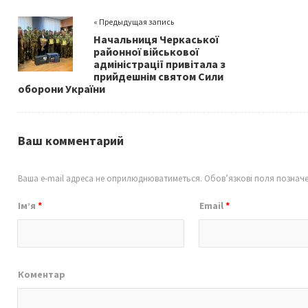
o
er
l
e
« Предыдущая запись
o
Начальниця Черкаської
k
районної військової
адміністрації привітала з
прийдешнім святом Сили
оборони України
Ваш комментарий
Ваша e-mail адреса не оприлюднюватиметься.
Обов’язкові поля познач
Ім’я
*
Email
*
Коментар