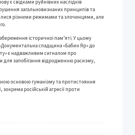
знову є свідками руйнівних наслідків
орушення загальновизнаних принципів та
нялися різними режимами та злочинцями, але
го.
збереження історичної пам’яті. У цьому
ї «Документальна спадщина «Бабин Яр» до
ту» є надважливим сигналом про
ми для запобігання відродженню расизму,
льною основою гуманізму та протистояння
 зокрема російській агресії проти