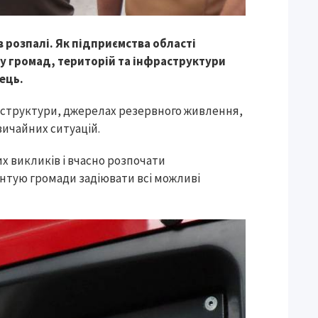
 розпалі. Як підприємства області
ку громад, територій та інфраструктури
ець.
раструктури, джерелах резервного живлення,
вичайних ситуацій.
х викликів і вчасно розпочати
єнтую громади задіювати всі можливі