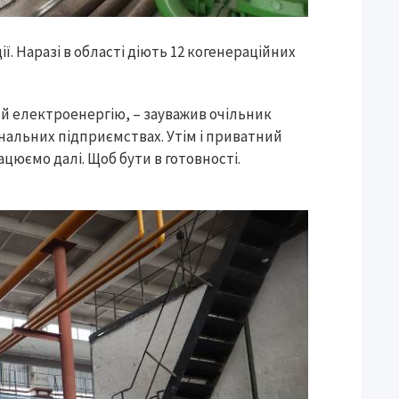
. Наразі в області діють 12 когенераційних
й електроенергію, – зауважив очільник
нальних підприємствах. Утім і приватний
цюємо далі. Щоб бути в готовності.