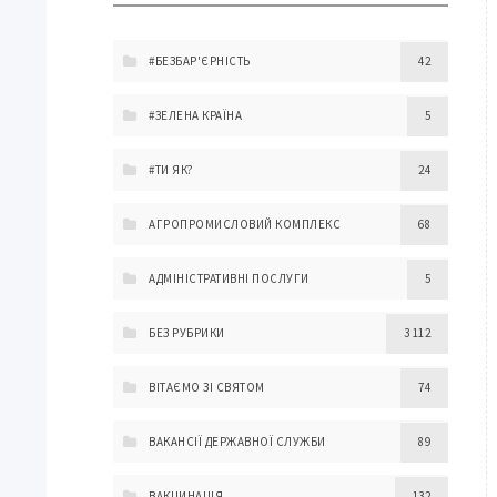
#БЕЗБАР'ЄРНІСТЬ
42
#ЗЕЛЕНА КРАЇНА
5
#ТИ ЯК?
24
АГРОПРОМИСЛОВИЙ КОМПЛЕКС
68
АДМІНІСТРАТИВНІ ПОСЛУГИ
5
БЕЗ РУБРИКИ
3 112
ВІТАЄМО ЗІ СВЯТОМ
74
ВАКАНСІЇ ДЕРЖАВНОЇ СЛУЖБИ
89
ВАКЦИНАЦІЯ
132