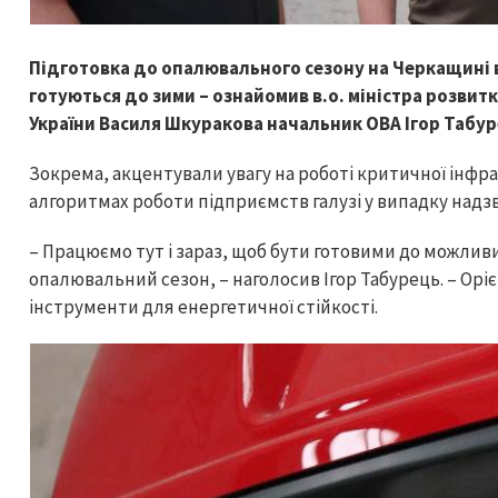
Підготовка до опалювального сезону на Черкащині в
готуються до зими – ознайомив в.о. міністра розвит
України Василя Шкуракова начальник ОВА Ігор Табур
Зокрема, акцентували увагу на роботі критичної інф
алгоритмах роботи підприємств галузі у випадку надз
– Працюємо тут і зараз, щоб бути готовими до можливи
опалювальний сезон, – наголосив Ігор Табурець. – Орі
інструменти для енергетичної стійкості.