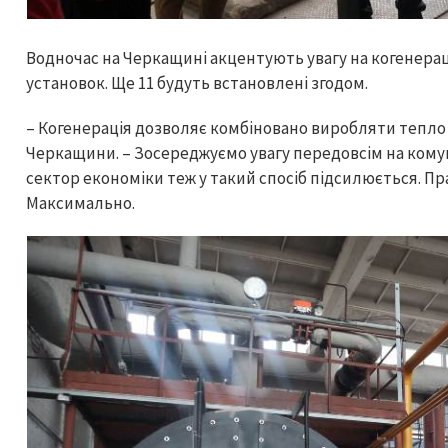
Водночас на Черкащині акцентують увагу на когенерації
установок. Ще 11 будуть встановлені згодом.
– Когенерація дозволяє комбіновано виробляти тепло 
Черкащини. – Зосереджуємо увагу передовсім на кому
сектор економіки теж у такий спосіб підсилюється. Пра
Максимально.