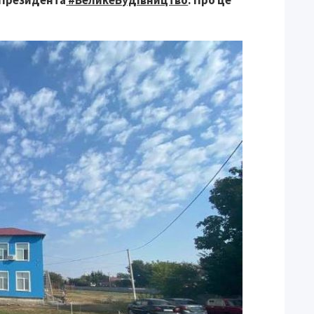
 Президента
#ВеликеБудівництво
. Про це