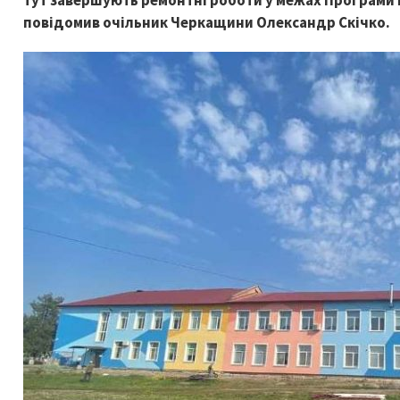
тут завершують ремонтні роботи у межах Програми
повідомив очільник Черкащини Олександр Скічко.