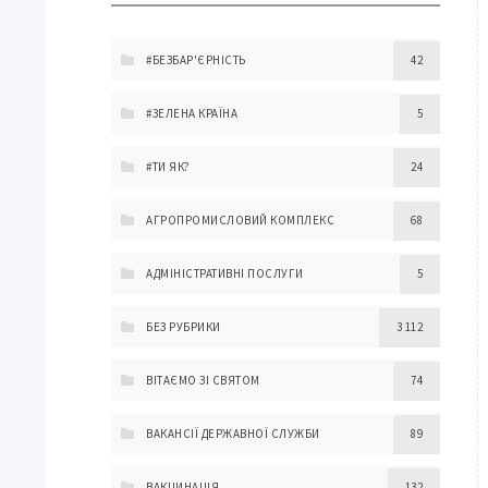
#БЕЗБАР'ЄРНІСТЬ
42
#ЗЕЛЕНА КРАЇНА
5
#ТИ ЯК?
24
АГРОПРОМИСЛОВИЙ КОМПЛЕКС
68
АДМІНІСТРАТИВНІ ПОСЛУГИ
5
БЕЗ РУБРИКИ
3 112
ВІТАЄМО ЗІ СВЯТОМ
74
ВАКАНСІЇ ДЕРЖАВНОЇ СЛУЖБИ
89
ВАКЦИНАЦІЯ
132