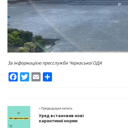
За інформацією пресслужби Черкаської ОДА
Fa
T
E
S
ce
wi
m
h
b
tt
ai
ar
o
er
l
e
« Предыдущая запись
o
Уряд встановив нові
k
карантинні норми