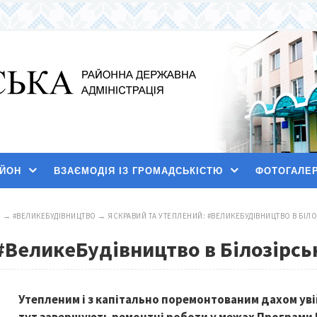
АЙОН
ВЗАЄМОДІЯ ІЗ ГРОМАДСЬКІСТЮ
ФОТОГАЛЕ
И
→
#ВЕЛИКЕБУДІВНИЦТВО
→
ЯСКРАВИЙ ТА УТЕПЛЕНИЙ: #ВЕЛИКЕБУДІВНИЦТВО В БІЛО
#ВеликеБудівництво в Білозірсь
Утепленим і з капітально поремонтованим дахом увійд