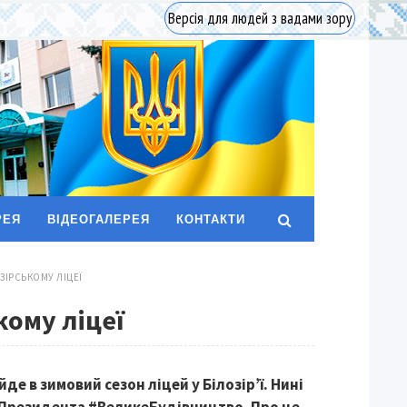
Версія для людей з вадами зору
РЕЯ
ВІДЕОГАЛЕРЕЯ
КОНТАКТИ
ЗІРСЬКОМУ ЛІЦЕЇ
кому ліцеї
е в зимовий сезон ліцей у Білозір’ї. Нині