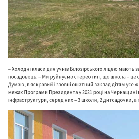
– Холодні класи для учнів Білозірського ліцею мають 
посадовець. – Ми руйнуємо стереотип, що школа – це с
Думаю, в яскравий і ззовні ошатний заклад дітям усе ж
межах Програми Президента у 2021 році на Черкащині м
інфраструктури, серед них – 3 школи, 2 дитсадочки, а 