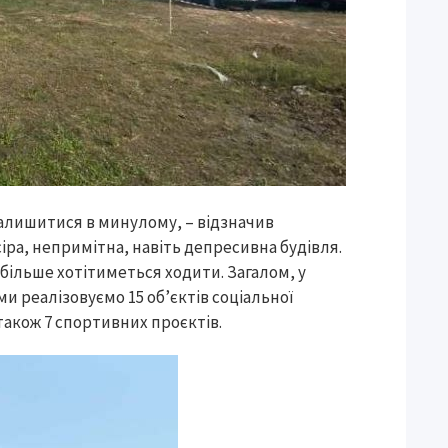
залишитися в минулому, – відзначив
іра, непримітна, навіть депресивна будівля.
 більше хотітиметься ходити. Загалом, у
и реалізовуємо 15 об’єктів соціальної
також 7 спортивних проєктів.