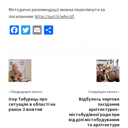
Методичні рекомендації можна переглянути за
посиланням:
http://surl.li/whcrzf.
Fa
T
E
S
ce
wi
m
h
b
tt
ai
ar
o
er
l
e
o
k
« Предыдущая запись
Следующая запись »
Ігор Табурець про
Відбулось чергове
ситуацію в області на
засідання
ранок 2 жовтня
архітектурно-
містобудівної ради при
відділі містобудування
та архітектури