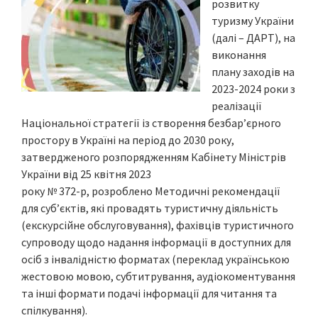
розвитку
туризму України
(далі – ДАРТ), на
виконання
плану заходів на
2023-2024 роки з
реалізації
Національної стратегії із створення безбар’єрного
простору в Україні на період до 2030 року,
затвердженого розпорядженням Кабінету Міністрів
України від 25 квітня 2023
року № 372-р, розроблено Методичні рекомендації
для суб’єктів, які провадять туристичну діяльність
(екскурсійне обслуговування), фахівців туристичного
супроводу щодо надання інформації в доступних для
осіб з інвалідністю форматах (переклад українською
жестовою мовою, субтитрування, аудіокоментування
та інші формати подачі інформації для читання та
спілкування).